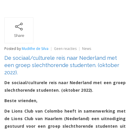
Share
op
Posted by
Mudithe de Silva
Geen reacties
News
De
De sociaal/culturele reis naar Nederland met
sociaal/culturele
reis
een groep slechthorende studenten. (oktober
naar
2022).
Nederland
met
De sociaal/culturele reis naar Nederland met een groep
een
groep
slechthorende studenten. (oktober 2022).
slechthorende
studenten.
Beste vrienden,
(oktober
2022).
De Lions Club van Colombo heeft in samenwerking met
de Lions Club van Haarlem (Nederland) een uitnodiging
gestuurd voor een groep slechthorende studenten uit