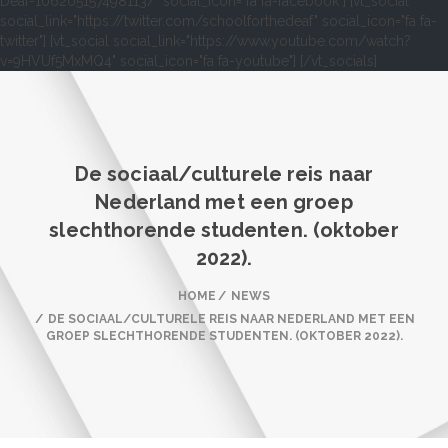
Deaf-106205157498113/" social_icon="fa fa-facebook"] [vt_social
social_link="https://twitter.com/schoolforthedeaf" social_icon="fa fa-
twitter"] [vt_social social_link="https://www.youtube.com/watch?
v=9HVUf5MxMQ4" social_icon="fa fa-youtube"] [/vt_socials]
De sociaal/culturele reis naar
Nederland met een groep
slechthorende studenten. (oktober
2022).
HOME
NEWS
DE SOCIAAL/CULTURELE REIS NAAR NEDERLAND MET EEN
GROEP SLECHTHORENDE STUDENTEN. (OKTOBER 2022).