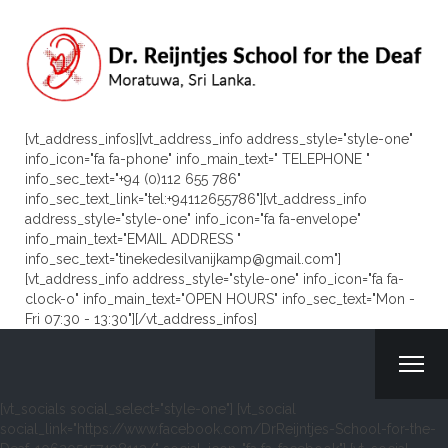
[vt_address_infos][vt_address_info address_style="style-one"
info_icon="fa fa-phone" info_main_text=" TELEPHONE "
info_sec_text="+94 (0)112 655 786"
info_sec_text_link="tel:+94112655786"][vt_address_info
address_style="style-one" info_icon="fa fa-envelope"
info_main_text="EMAIL ADDRESS "
info_sec_text="tinekedesilvanijkamp@gmail.com"]
[vt_address_info address_style="style-one" info_icon="fa fa-
clock-o" info_main_text="OPEN HOURS" info_sec_text="Mon -
Fri 07:30 - 13:30"][/vt_address_infos]
[vt_socials social_select="style-one"] [vt_social
social_link="https://www.facebook.com/DrReijntjes-School-for-the-