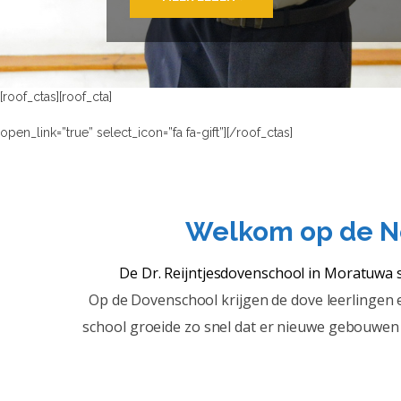
[roof_ctas][roof_cta]
WE ZIJN AFHANKELIJK VAN DONATIES OM DEZ
DE SCHOOL IS GRATIS EN ALLE LEERLINGEN KRIJGEN EEN GRATI
open_link=”true” select_icon=”fa fa-gift”][/roof_ctas]
Welkom op de Ne
De Dr. Reijntjesdovenschool in Moratuwa s
Op de Dovenschool krijgen de dove leerlingen 
school groeide zo snel dat er nieuwe gebouwen