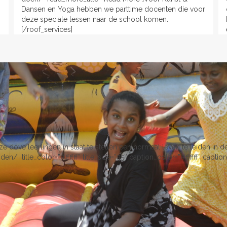
Dansen en Yoga hebben we parttime docenten die voor
deze speciale lessen naar de school komen.
[/roof_services]
ze dove leerlingen in staat te stellen een normaal leven te leiden in 
/” title_color=”#ffffff” title_size=”35″ caption_color=”#ffffff” capti