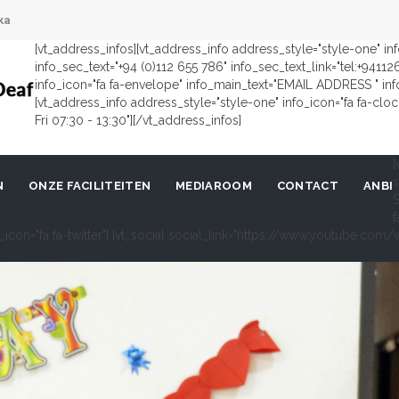
ka
[vt_address_infos][vt_address_info address_style="style-one" i
info_sec_text="+94 (0)112 655 786" info_sec_text_link="tel:+9411
info_icon="fa fa-envelope" info_main_text="EMAIL ADDRESS " in
[vt_address_info address_style="style-one" info_icon="fa fa-cl
Fri 07:30 - 13:30"][/vt_address_infos]
[
s
N
ONZE FACILITEITEN
MEDIAROOM
CONTACT
ANBI
S
f
al_icon="fa fa-twitter"] [vt_social social_link="https://www.youtube.c