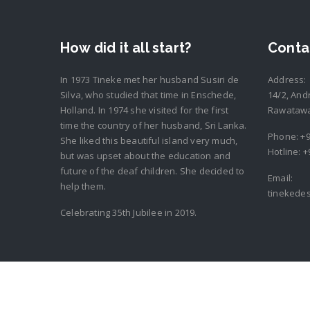
How did it all start?
Conta
In 1973 Tineke met her husband Susiri de
Address:
Silva, who studied that time in Enschede,
14/2, And
Holland. In 1974 she visited for the first
Rawatawat
time the country of her husband, Sri Lanka.
Phone:
+9
She liked this beautiful island very much,
Hotline:
+
but was upset about the education and
future of the deaf children. She decided to
Email:
help them.
tinekede
Celebrating 35th Jubilee in 2019.