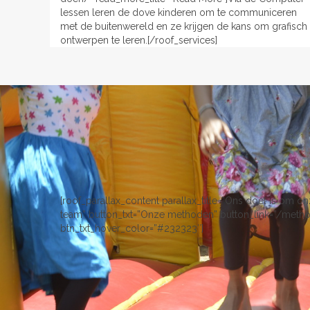
lessen leren de dove kinderen om te communiceren
met de buitenwereld en ze krijgen de kans om grafisch
ontwerpen te leren.[/roof_services]
[roof_parallax_content parallax_title=”Ons doel is om on
team” button_txt=”Onze methoden” button_link=”/methoden
btn_txt_hover_color=”#232323″]