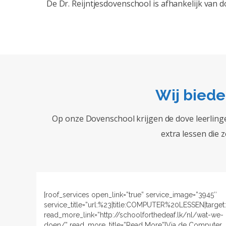
De Dr. Reijntjesdovenschool is afhankelijk van d
Wij biede
Op onze Dovenschool krijgen de dove leerling
extra lessen die 
[roof_services open_link=”true” service_image=”3945″
service_title=”url:%23|title:COMPUTER%20LESSEN|target
read_more_link=”http://schoolforthedeaf.lk/nl/wat-we-
doen/” read_more_title=”Read More”]Via de Computer