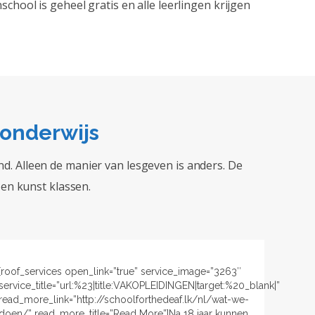
chool is geheel gratis en alle leerlingen krijgen
 onderwijs
. Alleen de manier van lesgeven is anders. De
 en kunst klassen.
[roof_services open_link=”true” service_image=”3263″
YOGA||”
service_title=”url:%23|title:VAKOPLEIDINGEN|target:%20_blank|”
read_more_link=”http://schoolforthedeaf.lk/nl/wat-we-
doen/” read_more_title=”Read More”]Na 18 jaar kunnen