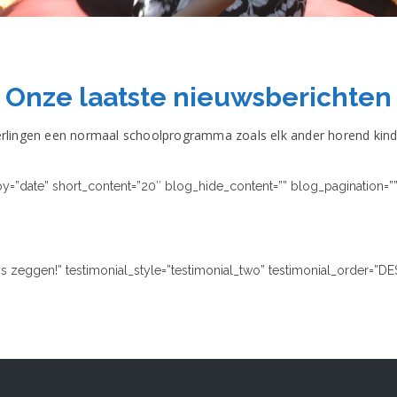
Onze laatste nieuwsberichten
rlingen een normaal schoolprogramma zoals elk ander horend kind. 
y=”date” short_content=”20″ blog_hide_content=”” blog_pagination=””
 zeggen!” testimonial_style=”testimonial_two” testimonial_order=”DE