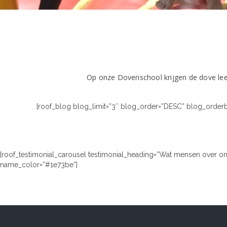
Op onze Dovenschool krijgen de dove lee
[roof_blog blog_limit=”3″ blog_order=”DESC” blog_orderb
[roof_testimonial_carousel testimonial_heading=”Wat mensen over ons
name_color=”#1e73be”]