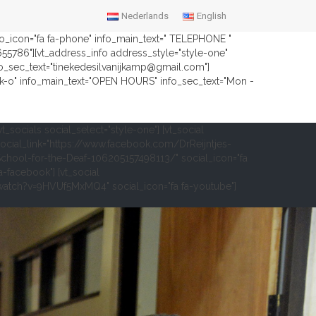
Nederlands
English
nfo_icon="fa fa-phone" info_main_text=" TELEPHONE "
2655786"][vt_address_info address_style="style-one"
fo_sec_text="tinekedesilvanijkamp@gmail.com"]
ock-o" info_main_text="OPEN HOURS" info_sec_text="Mon -
vt_socials social_select="style-one"] [vt_social
ocial_link="https://www.facebook.com/DrReijntjes-
chool-for-the-Deaf-106205157498113/" social_icon="fa
a-facebook"] [vt_social
om/watch?v=9HVUf5MxMQ4" social_icon="fa fa-youtube"]