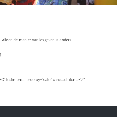
Alleen de manier van lesgeven is anders.
]
SC” testimonial_orderby=”date” carousel_items=”2″