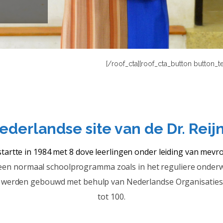
E DOVENSCHOOL TE RUNNEN.
S HOORTOESTEL VAN DE SCHOOL.
[/roof_cta][roof_cta_button button_
derlandse site van de Dr. Reij
tartte in 1984 met 8 dove leerlingen onder leiding van mevr
een normaal schoolprogramma zoals in het reguliere onderwij
 werden gebouwd met behulp van Nederlandse Organisaties. N
tot 100.