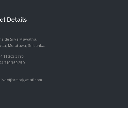
ct Details
ris de Silva Mawatha,
ta, Moratuwa, Sri Lanka.
4 11 265 5786
94 710 350 250
silvanijkamp@gmail.com