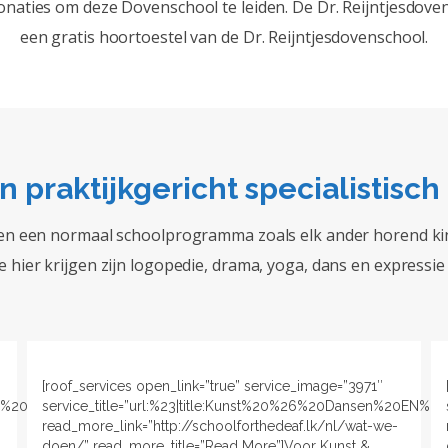
onaties om deze Dovenschool te leiden. De Dr. Reijntjesdovens
een gratis hoortoestel van de Dr. Reijntjesdovenschool.
n praktijkgericht specialistisch
en een normaal schoolprogramma zoals elk ander horend kind
ze hier krijgen zijn logopedie, drama, yoga, dans en expressie
[roof_services open_link=”true” service_image=”3971″
:%20_blank|”
service_title=”url:%23|title:Kunst%20%26%20Dansen%20EN%20
read_more_link=”http://schoolforthedeaf.lk/nl/wat-we-
doen/” read_more_title=”Read More”]Voor Kunst &