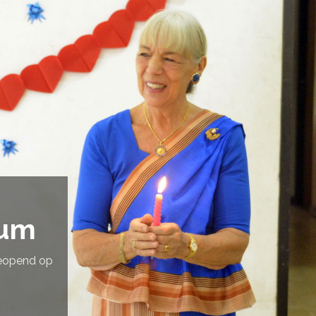
eum
geopend op