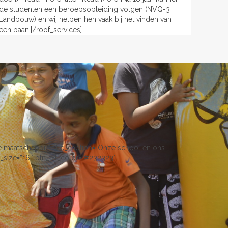
de studenten een beroepsopleiding volgen (NVQ-3
Landbouw) en wij helpen hen vaak bij het vinden van
een baan.[/roof_services]
de maatschappij.” title_caption=”Onze school en ons
on_size=”16″ btn_txt_color=”#232323″