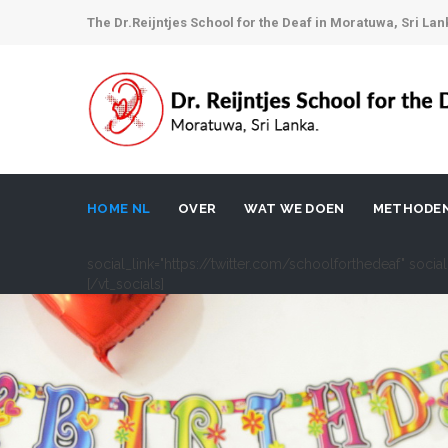
The Dr.Reijntjes School for the Deaf in Moratuwa, Sri Lan
HOME NL
OVER
WAT WE DOEN
METHODE
social_link="https://twitter.com/schoolforthedeaf" soci
[/vt_socials]