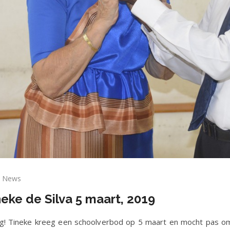
News
ring
neke de Silva 5 maart, 2019
rjaardag
neke
g! Tineke kreeg een schoolverbod op 5 maart en mocht pas om
va