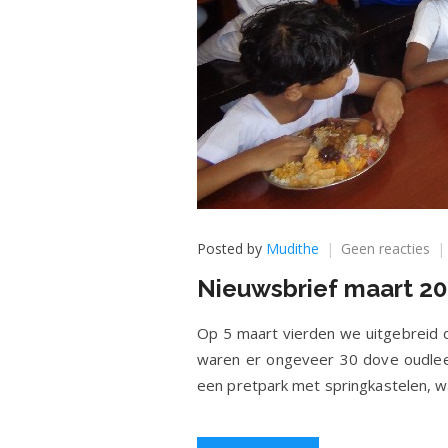
op
Posted by
Mudithe
Geen reacties
Ni
Nieuwsbrief maart 2
ma
20
Op 5 maart vierden we uitgebreid d
waren er ongeveer 30 dove oudleerl
een pretpark met springkastelen, wa