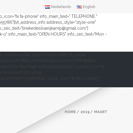
Nederlands
English
nfo_icon="fa fa-phone" info_main_text=" TELEPHONE "
2655786"][vt_address_info address_style="style-one"
fo_sec_text="tinekedesilvanijkamp@gmail.com"]
ock-o" info_main_text="OPEN HOURS" info_sec_text="Mon -
vt_socials social_select="style-one"] [vt_social
ocial_link="https://www.facebook.com/DrReijntjes-
chool-for-the-Deaf-106205157498113/" social_icon="fa
a-facebook"] [vt_social
om/watch?v=9HVUf5MxMQ4" social_icon="fa fa-youtube"]
HOME
2019
MAART