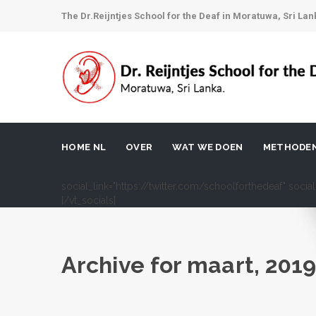
The Dr.Reijntjes School for the Deaf in Moratuwa, Sri Lan
HOME NL
OVER
WAT WE DOEN
METHODE
social_link="https://twitter.com/schoolforthedeaf" soci
[/vt_socials]
Archive for
maart, 201