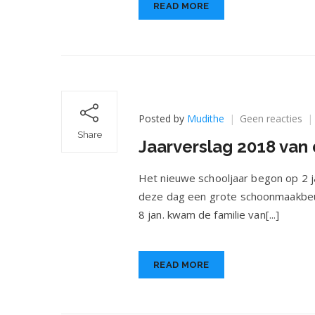
READ MORE
op
Posted by
Mudithe
Geen reacties
Ja
Share
Jaarverslag 2018 van 
20
va
de
Het nieuwe schooljaar begon op 2 j
Dr.
deze dag een grote schoonmaakbeurt 
Rei
8 jan. kwam de familie van[...]
Do
Sc
in
Sri
READ MORE
La