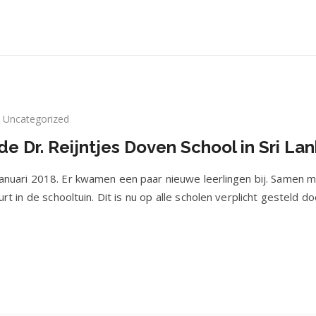
Uncategorized
arverslag
de Dr. Reijntjes Doven School in Sri La
18
n
anuari 2018. Er kwamen een paar nieuwe leerlingen bij. Samen m
in de schooltuin. Dit is nu op alle scholen verplicht gesteld d
jntjes
ven
hool
nka