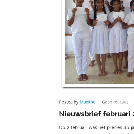
op
Posted by
Mudithe
Geen reacties
Ni
Nieuwsbrief februari
feb
20
Op 2 februari was het precies 35 