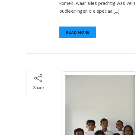
komen, waar alles prachtig was vers
5
oudleerlingen die speciaal[...]
ma
20
READ MORE
Share