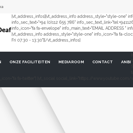
ka
[vt_address_infos][vt_address_info address_style="style-one" i
info_sec_text="+94 (0)112 655 786" info_sec_text_link="tel:+9411
info_icon="fa fa-envelope" info_main_text="EMAIL ADDRESS " in
[vt_address_info address_style="style-one" info_icon="fa fa-cl
Fri 07:30 - 13:30"][/vt_address_infos]
[
s
N
ONZE FACILITEITEN
MEDIAROOM
CONTACT
ANBI
S
f
al_icon="fa fa-twitter"] [vt_social social_link="https://www.youtube.c
9