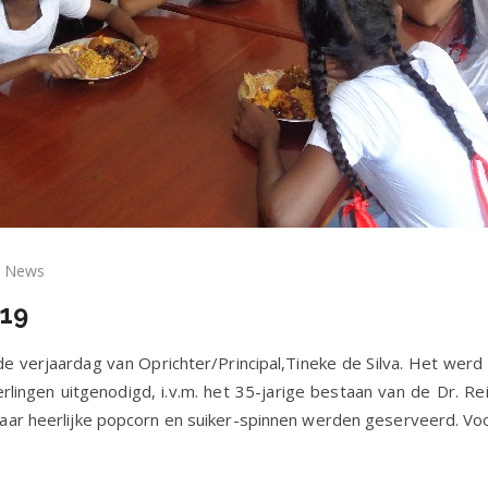
News
euwsbrief
019
art
19
e verjaardag van Oprichter/Principal,Tineke de Silva. Het we
ingen uitgenodigd, i.v.m. het 35-jarige bestaan van de Dr. Re
ar heerlijke popcorn en suiker-spinnen werden geserveerd. Voor 