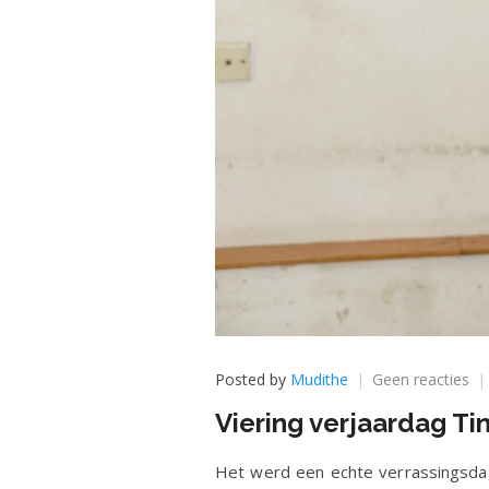
op
Posted by
Mudithe
Geen reacties
Vie
Viering verjaardag Ti
ve
Ti
de
Het werd een echte verrassingsda
Sil