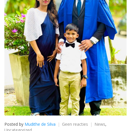
op
Posted by
Mudithe de Silva
Geen reacties
News
,
Diploma
Uncategorized