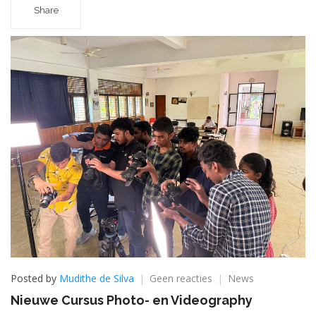
Share
op
Posted by
Mudithe de Silva
Geen reacties
News
Nieuwe
Nieuwe Cursus Photo- en Videography
Cursus