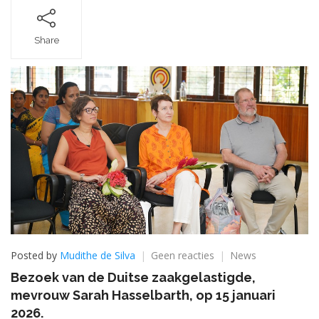
Share
op
Posted by
Mudithe de Silva
Geen reacties
News
Bezoek
Bezoek van de Duitse zaakgelastigde,
van
mevrouw Sarah Hasselbarth, op 15 januari
de
Duitse
2026.