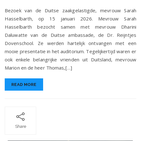
zaakgelastigde,
mevrouw
Bezoek van de Duitse zaakgelastigde, mevrouw Sarah
Sarah
Hasselbarth, op 15 januari 2026. Mevrouw Sarah
Hasselbarth,
Hasselbarth bezocht samen met mevrouw Dharini
op
15
Daluwatte van de Duitse ambassade, de Dr. Reijntjes
januari
Dovenschool. Ze werden hartelijk ontvangen met een
2026.
mooie presentatie in het auditorium. Tegelijkertijd waren er
ook enkele belangrijke vrienden uit Duitsland, mevrouw
Marion en de heer Thomas,[…]
READ MORE
Share