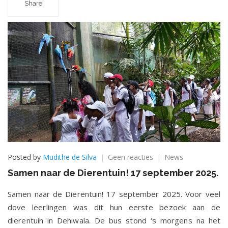
Share
op
Posted by
Mudithe de Silva
Geen reacties
News
Samen
Samen naar de Dierentuin! 17 september 2025.
naar
de
Samen naar de Dierentuin! 17 september 2025. Voor veel
Dierentuin!
dove leerlingen was dit hun eerste bezoek aan de
17
september
dierentuin in Dehiwala. De bus stond ‘s morgens na het
2025.