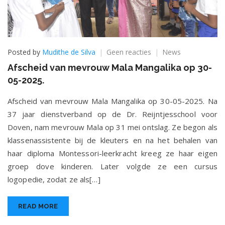
op
Posted by
Mudithe de Silva
Geen reacties
News
Afscheid
Afscheid van mevrouw Mala Mangalika op 30-
van
05-2025.
mevrouw
Mala
Afscheid van mevrouw Mala Mangalika op 30-05-2025. Na
Mangalika
op
37 jaar dienstverband op de Dr. Reijntjesschool voor
30-
Doven, nam mevrouw Mala op 31 mei ontslag. Ze begon als
05-
klassenassistente bij de kleuters en na het behalen van
2025.
haar diploma Montessori-leerkracht kreeg ze haar eigen
groep dove kinderen. Later volgde ze een cursus
logopedie, zodat ze als[…]
READ MORE