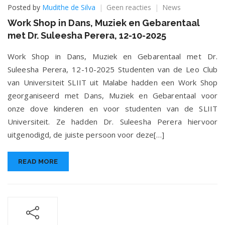
op
Posted by
Mudithe de Silva
Geen reacties
News
Work
Work Shop in Dans, Muziek en Gebarentaal
Shop
met Dr. Suleesha Perera, 12-10-2025
in
Dans,
Work Shop in Dans, Muziek en Gebarentaal met Dr.
Muziek
en
Suleesha Perera, 12-10-2025 Studenten van de Leo Club
Gebarentaal
van Universiteit SLIIT uit Malabe hadden een Work Shop
met
georganiseerd met Dans, Muziek en Gebarentaal voor
Dr.
Suleesha
onze dove kinderen en voor studenten van de SLIIT
Perera,
Universiteit. Ze hadden Dr. Suleesha Perera hiervoor
12-
uitgenodigd, de juiste persoon voor deze[…]
10-
2025
READ MORE