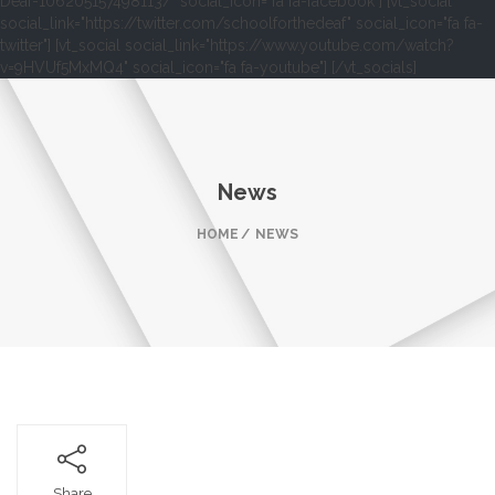
Deaf-106205157498113/" social_icon="fa fa-facebook"] [vt_social
social_link="https://twitter.com/schoolforthedeaf" social_icon="fa fa-
twitter"] [vt_social social_link="https://www.youtube.com/watch?
v=9HVUf5MxMQ4" social_icon="fa fa-youtube"] [/vt_socials]
News
HOME
NEWS
Share