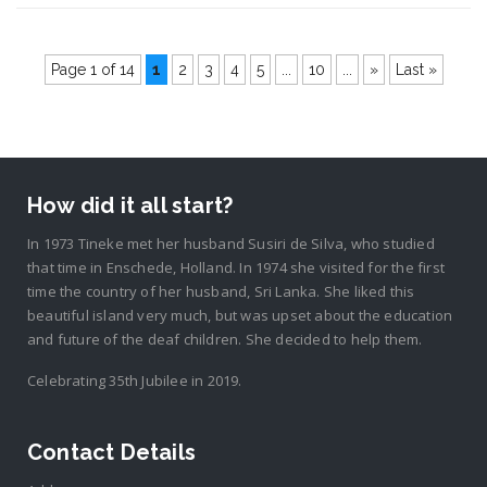
Page 1 of 14
1
2
3
4
5
...
10
...
»
Last »
How did it all start?
In 1973 Tineke met her husband Susiri de Silva, who studied
that time in Enschede, Holland. In 1974 she visited for the first
time the country of her husband, Sri Lanka. She liked this
beautiful island very much, but was upset about the education
and future of the deaf children. She decided to help them.
Celebrating 35th Jubilee in 2019.
Contact Details