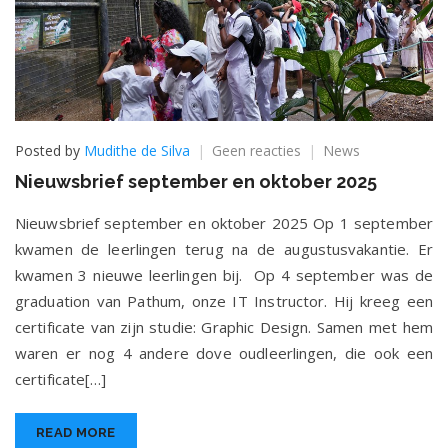
op
Posted by
Mudithe de Silva
Geen reacties
News
Nieuwsbrief
Nieuwsbrief september en oktober 2025
september
en
Nieuwsbrief september en oktober 2025 Op 1 september
oktober
kwamen de leerlingen terug na de augustusvakantie. Er
2025
kwamen 3 nieuwe leerlingen bij. Op 4 september was de
graduation van Pathum, onze IT Instructor. Hij kreeg een
certificate van zijn studie: Graphic Design. Samen met hem
waren er nog 4 andere dove oudleerlingen, die ook een
certificate[…]
READ MORE