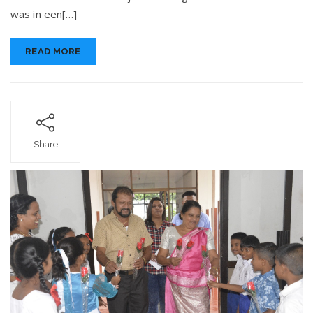
juni
was in een[…]
2025.
READ MORE
Share