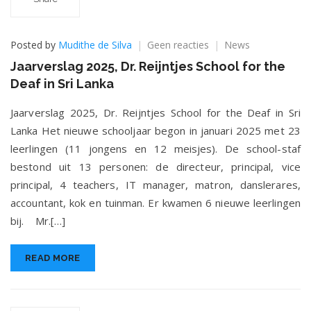
op
Posted by
Mudithe de Silva
Geen reacties
News
Jaarverslag
Jaarverslag 2025, Dr. Reijntjes School for the
2025,
Deaf in Sri Lanka
Dr.
Reijntjes
Jaarverslag 2025, Dr. Reijntjes School for the Deaf in Sri
School
for
Lanka Het nieuwe schooljaar begon in januari 2025 met 23
the
leerlingen (11 jongens en 12 meisjes). De school-staf
Deaf
bestond uit 13 personen: de directeur, principal, vice
in
Sri
principal, 4 teachers, IT manager, matron, danslerares,
Lanka
accountant, kok en tuinman. Er kwamen 6 nieuwe leerlingen
bij. Mr.[…]
READ MORE