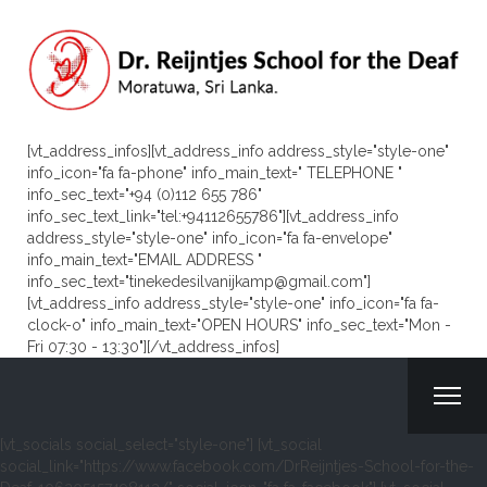
[vt_address_infos][vt_address_info address_style="style-one"
info_icon="fa fa-phone" info_main_text=" TELEPHONE "
info_sec_text="+94 (0)112 655 786"
info_sec_text_link="tel:+94112655786"][vt_address_info
address_style="style-one" info_icon="fa fa-envelope"
info_main_text="EMAIL ADDRESS "
info_sec_text="tinekedesilvanijkamp@gmail.com"]
[vt_address_info address_style="style-one" info_icon="fa fa-
clock-o" info_main_text="OPEN HOURS" info_sec_text="Mon -
Fri 07:30 - 13:30"][/vt_address_infos]
[vt_socials social_select="style-one"] [vt_social
social_link="https://www.facebook.com/DrReijntjes-School-for-the-