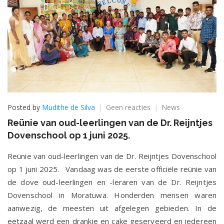
op
Posted by
Mudithe de Silva
Geen reacties
News
Reünie
Reünie van oud-leerlingen van de Dr. Reijntjes
van
Dovenschool op 1 juni 2025.
oud-
leerlingen
Reünie van oud-leerlingen van de Dr. Reijntjes Dovenschool
van
de
op 1 juni 2025. Vandaag was de eerste officiële reünie van
Dr.
de dove oud-leerlingen en -leraren van de Dr. Reijntjes
Reijntjes
Dovenschool in Moratuwa. Honderden mensen waren
Dovenschool
op
aanwezig, de meesten uit afgelegen gebieden. In de
1
eetzaal werd een drankje en cake geserveerd en iedereen