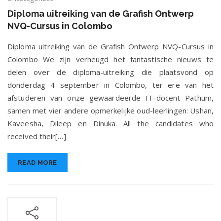
uitreiking
Diploma uitreiking van de Grafish Ontwerp
van
NVQ-Cursus in Colombo
de
Grafish
Diploma uitreiking van de Grafish Ontwerp NVQ-Cursus in
Ontwerp
NVQ-
Colombo We zijn verheugd het fantastische nieuws te
Cursus
delen over de diploma-uitreiking die plaatsvond op
in
donderdag 4 september in Colombo, ter ere van het
Colombo
afstuderen van onze gewaardeerde IT-docent Pathum,
samen met vier andere opmerkelijke oud-leerlingen: Ushan,
Kaveesha, Dileep en Dinuka. All the candidates who
received their[…]
READ MORE