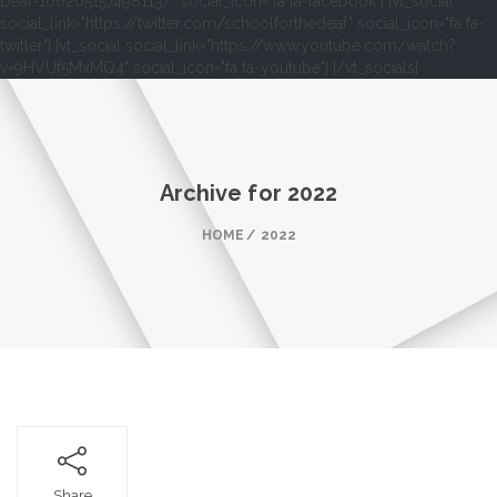
Deaf-106205157498113/" social_icon="fa fa-facebook"] [vt_social
social_link="https://twitter.com/schoolforthedeaf" social_icon="fa fa-
twitter"] [vt_social social_link="https://www.youtube.com/watch?
v=9HVUf5MxMQ4" social_icon="fa fa-youtube"] [/vt_socials]
Archive for
2022
HOME
2022
Share