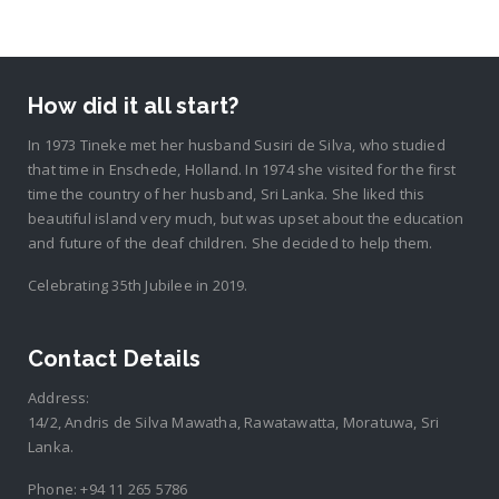
How did it all start?
In 1973 Tineke met her husband Susiri de Silva, who studied
that time in Enschede, Holland. In 1974 she visited for the first
time the country of her husband, Sri Lanka. She liked this
beautiful island very much, but was upset about the education
and future of the deaf children. She decided to help them.
Celebrating 35th Jubilee in 2019.
Contact Details
Address:
14/2, Andris de Silva Mawatha, Rawatawatta, Moratuwa, Sri
Lanka.
Phone:
+94 11 265 5786