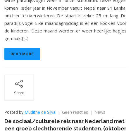
witte paradijsvogel weer in onze schooltuin. Deze vogels
komen ieder jaar in November vanuit Nepal naar Sri Lanka,
om hier te overwinteren. De staart is zeker 25 cm lang. De
paradijs vogel Elke maandagmiddag is er een kookles voor
de kinderen. Deze maand werden er weer heerlijke hapjes
gemaakt[…]
READ MORE
Share
op
Posted by
Mudithe de Silva
Geen reacties
News
De
De sociaal/culturele reis naar Nederland met
sociaal/culturele
een groep slechthorende studenten. (oktober
reis