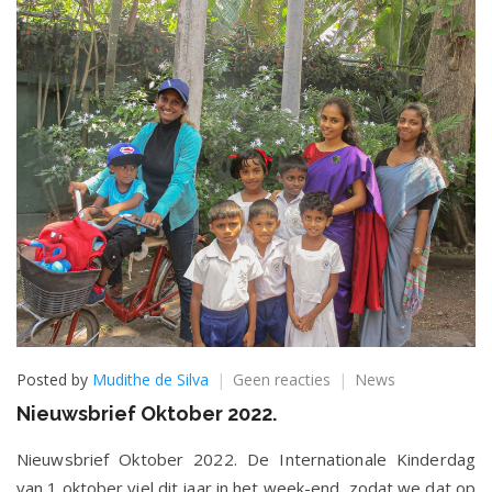
op
Posted by
Mudithe de Silva
Geen reacties
News
Nieuwsbrief
Nieuwsbrief Oktober 2022.
Oktober
2022.
Nieuwsbrief Oktober 2022. De Internationale Kinderdag
van 1 oktober viel dit jaar in het week-end, zodat we dat op