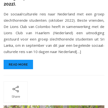
naar
2022).
Nederland
met
De sociaal/culturele reis naar Nederland met een groep
een
slechthorende studenten. (oktober 2022). Beste vrienden,
groep
De Lions Club van Colombo heeft in samenwerking met de
slechthorende
studenten.
Lions Club van Haarlem (Nederland) een uitnodiging
(oktober
gestuurd voor een groep slechthorende studenten uit Sri
2022).
Lanka, om in september van dit jaar een begeleide sociaal-
culturele reis van 10 dagen naar Nederland[…]
READ MORE
Share