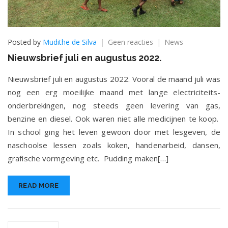
op
Posted by
Mudithe de Silva
Geen reacties
News
Nieuwsbrief
Nieuwsbrief juli en augustus 2022.
juli
en
Nieuwsbrief juli en augustus 2022. Vooral de maand juli was
augustus
nog een erg moeilijke maand met lange electriciteits-
2022.
onderbrekingen, nog steeds geen levering van gas,
benzine en diesel. Ook waren niet alle medicijnen te koop.
In school ging het leven gewoon door met lesgeven, de
naschoolse lessen zoals koken, handenarbeid, dansen,
grafische vormgeving etc. Pudding maken[…]
READ MORE