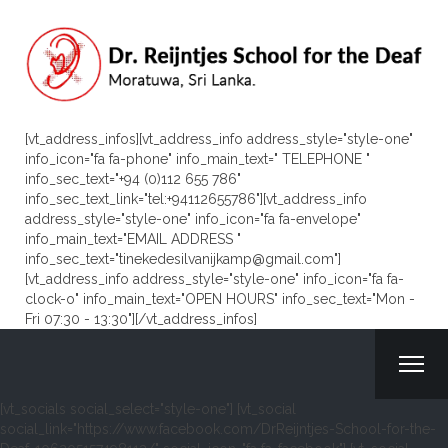
[vt_address_infos][vt_address_info address_style="style-one"
info_icon="fa fa-phone" info_main_text=" TELEPHONE "
info_sec_text="+94 (0)112 655 786"
info_sec_text_link="tel:+94112655786"][vt_address_info
address_style="style-one" info_icon="fa fa-envelope"
info_main_text="EMAIL ADDRESS "
info_sec_text="tinekedesilvanijkamp@gmail.com"]
[vt_address_info address_style="style-one" info_icon="fa fa-
clock-o" info_main_text="OPEN HOURS" info_sec_text="Mon -
Fri 07:30 - 13:30"][/vt_address_infos]
[vt_socials social_select="style-one"] [vt_social
social_link="https://www.facebook.com/DrReijntjes-School-for-the-