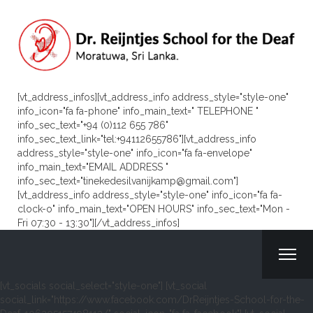
[vt_address_infos][vt_address_info address_style="style-one"
info_icon="fa fa-phone" info_main_text=" TELEPHONE "
info_sec_text="+94 (0)112 655 786"
info_sec_text_link="tel:+94112655786"][vt_address_info
address_style="style-one" info_icon="fa fa-envelope"
info_main_text="EMAIL ADDRESS "
info_sec_text="tinekedesilvanijkamp@gmail.com"]
[vt_address_info address_style="style-one" info_icon="fa fa-
clock-o" info_main_text="OPEN HOURS" info_sec_text="Mon -
Fri 07:30 - 13:30"][/vt_address_infos]
[vt_socials social_select="style-one"] [vt_social
social_link="https://www.facebook.com/DrReijntjes-School-for-the-