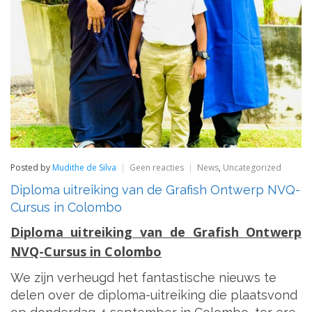
op
Posted by
Mudithe de Silva
Geen reacties
News
,
Uncategorized
Diploma
Diploma uitreiking van de Grafish Ontwerp NVQ-
uitreiking
van
Cursus in Colombo
de
Grafish
Diploma uitreiking van de Grafish Ontwerp
Ontwerp
NVQ-Cursus in Colombo
NVQ-
Cursus
in
We zijn verheugd het fantastische nieuws te
Colombo
delen over de diploma-uitreiking die plaatsvond