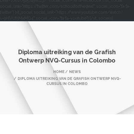
Deaf-106205157498113/" social_icon="fa fa-facebook"] [vt_social
social_link="https://twitter.com/schoolforthedeaf" social_icon="fa fa-
twitter"] [vt_social social_link="https://www.youtube.com/watch?
v=9HVUf5MxMQ4" social_icon="fa fa-youtube"] [/vt_socials]
Diploma uitreiking van de Grafish
Ontwerp NVQ-Cursus in Colombo
HOME
NEWS
DIPLOMA UITREIKING VAN DE GRAFISH ONTWERP NVQ-
CURSUS IN COLOMBO