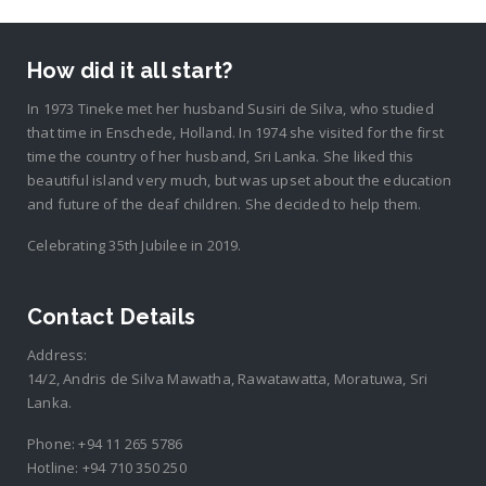
How did it all start?
In 1973 Tineke met her husband Susiri de Silva, who studied
that time in Enschede, Holland. In 1974 she visited for the first
time the country of her husband, Sri Lanka. She liked this
beautiful island very much, but was upset about the education
and future of the deaf children. She decided to help them.
Celebrating 35th Jubilee in 2019.
Contact Details
Address:
14/2, Andris de Silva Mawatha, Rawatawatta, Moratuwa, Sri
Lanka.
Phone:
+94 11 265 5786
Hotline:
+94 710 350 250