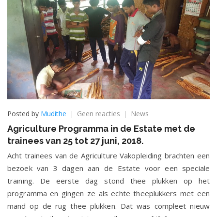
op
Posted by
Mudithe
Geen reacties
News
Agriculture
Agriculture Programma in de Estate met de
Programma
trainees van 25 tot 27 juni, 2018.
in
de
Acht trainees van de Agriculture Vakopleiding brachten een
Estate
bezoek van 3 dagen aan de Estate voor een speciale
met
training. De eerste dag stond thee plukken op het
de
trainees
programma en gingen ze als echte theeplukkers met een
van
mand op de rug thee plukken. Dat was compleet nieuw
25