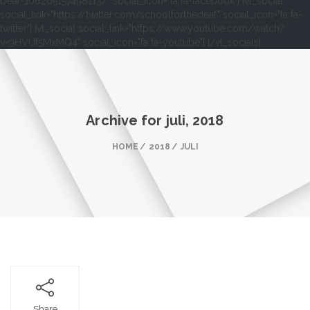
Deaf-106205157498113/" social_icon="fa fa-facebook"] [vt_social
social_link="https://twitter.com/schoolforthedeaf" social_icon="fa fa-
twitter"] [vt_social social_link="https://www.youtube.com/watch?
v=9HVUf5MxMQ4" social_icon="fa fa-youtube"] [/vt_socials]
Archive for
juli, 2018
HOME
2018
JULI
Share