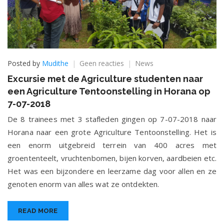
op
Posted by
Mudithe
Geen reacties
News
Excursie
Excursie met de Agriculture studenten naar
met
een Agriculture Tentoonstelling in Horana op
de
Agriculture
7-07-2018
studenten
De 8 trainees met 3 stafleden gingen op 7-07-2018 naar
naar
Horana naar een grote Agriculture Tentoonstelling. Het is
een
Agriculture
een enorm uitgebreid terrein van 400 acres met
Tentoonstelling
groententeelt, vruchtenbomen, bijen korven, aardbeien etc.
in
Het was een bijzondere en leerzame dag voor allen en ze
Horana
op
genoten enorm van alles wat ze ontdekten.
7-
07-
READ MORE
2018