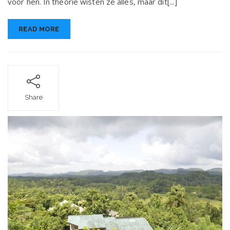
voor hen. In theorie wisten ze alles, maar dit[...]
tot
27
juni,
READ MORE
2018.
Share