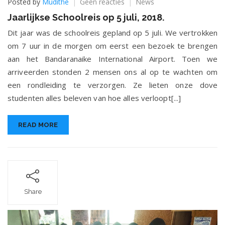
op
Posted by
Mudithe
Geen reacties
News
Jaarlijkse
Jaarlijkse Schoolreis op 5 juli, 2018.
Schoolreis
op
Dit jaar was de schoolreis gepland op 5 juli. We vertrokken
5
om 7 uur in de morgen om eerst een bezoek te brengen
juli,
aan het Bandaranaike International Airport. Toen we
2018.
arriveerden stonden 2 mensen ons al op te wachten om
een rondleiding te verzorgen. Ze lieten onze dove
studenten alles beleven van hoe alles verloopt[...]
READ MORE
Share