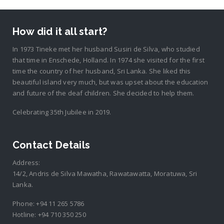
How did it all start?
In 1973 Tineke met her husband Susiri de Silva, who studied
that time in Enschede, Holland. In 1974 she visited for the first
time the country of her husband, Sri Lanka. She liked this
beautiful island very much, but was upset about the education
and future of the deaf children. She decided to help them.
Celebrating 35th Jubilee in 2019.
Contact Details
Address:
14/2, Andris de Silva Mawatha, Rawatawatta, Moratuwa, Sri
Lanka.
Phone:
+94 11 265 5786
Hotline:
+94 710 350 250