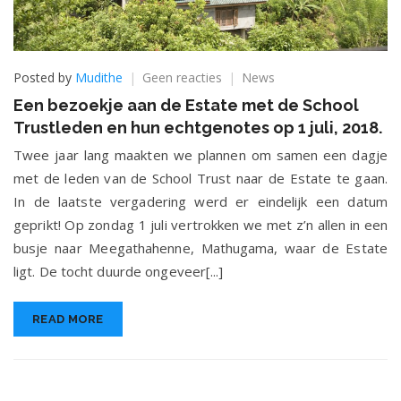
op
Posted by
Mudithe
Geen reacties
News
Een
Een bezoekje aan de Estate met de School
bezoekje
Trustleden en hun echtgenotes op 1 juli, 2018.
aan
de
Twee jaar lang maakten we plannen om samen een dagje
Estate
met de leden van de School Trust naar de Estate te gaan.
met
In de laatste vergadering werd er eindelijk een datum
de
School
geprikt! Op zondag 1 juli vertrokken we met z’n allen in een
Trustleden
busje naar Meegathahenne, Mathugama, waar de Estate
en
ligt. De tocht duurde ongeveer[...]
hun
echtgenotes
op
READ MORE
1
juli,
2018.