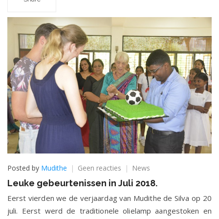
op
Posted by
Mudithe
Geen reacties
News
Leuke
Leuke gebeurtenissen in Juli 2018.
gebeurtenissen
in
Eerst vierden we de verjaardag van Mudithe de Silva op 20
Juli
juli. Eerst werd de traditionele olielamp aangestoken en
2018.