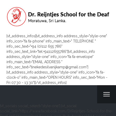
[vt_address_infos][vt_address_info address_style="style-one"
info_icon="fa fa-phone" info_main_text=" TELEPHONE "
info_sec_text="+94 (0)112 655 786"
info_sec_text_link="tel:+94112655786"][vt_address_info
address_style="style-one" info_icon="fa fa-envelope"
info_main_text="EMAIL ADDRESS "
info_sec_text="tinekedesilvanijkamp@gmail.com"]
[vt_address_info address_style="style-one" info_icon="fa fa-
clock-o" info_main_text="OPEN HOURS" info_sec_text="Mon -
Fri 07:30 - 13:30"][/vt_address_infos]
[vt_socials social_select="style-one"] [vt_social
social_link="https://www.facebook.com/DrReijntjes-School-for-the-