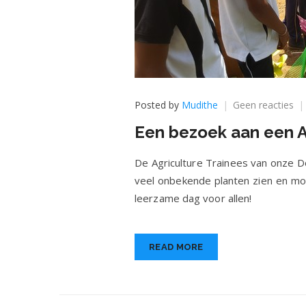
op
Posted by
Mudithe
Geen reacties
Ee
Een bezoek aan een A
be
aa
ee
De Agriculture Trainees van onze D
Agr
veel onbekende planten zien en mooi
Exh
leerzame dag voor allen!
in
H
op
7
READ MORE
sep
20