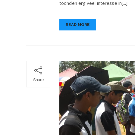
toonden erg veel interesse in[...]
En
in
on
Do
READ MORE
op
25
se
20
Share