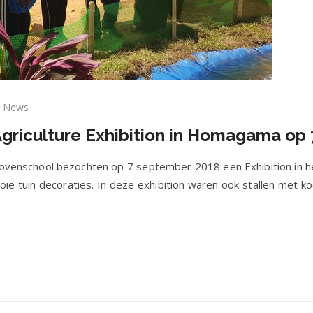
News
n
griculture Exhibition in Homagama op 7
zoek
n
n
ovenschool bezochten op 7 september 2018 een Exhibition in h
iculture
e tuin decoraties. In deze exhibition waren ook stallen met koe
ibition
omagama
t.
18.