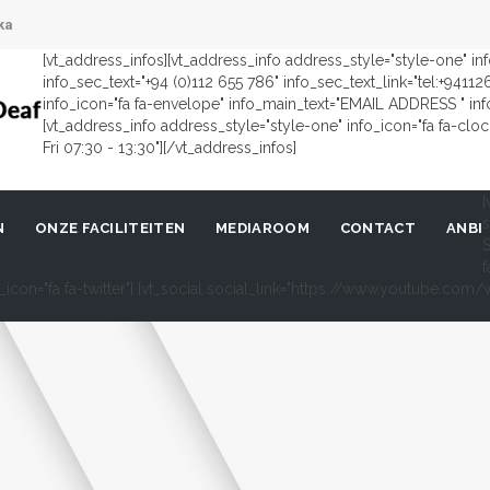
ka
[vt_address_infos][vt_address_info address_style="style-one" i
info_sec_text="+94 (0)112 655 786" info_sec_text_link="tel:+9411
info_icon="fa fa-envelope" info_main_text="EMAIL ADDRESS " in
[vt_address_info address_style="style-one" info_icon="fa fa-cl
Fri 07:30 - 13:30"][/vt_address_infos]
[
s
N
ONZE FACILITEITEN
MEDIAROOM
CONTACT
ANBI
S
f
al_icon="fa fa-twitter"] [vt_social social_link="https://www.youtube.c