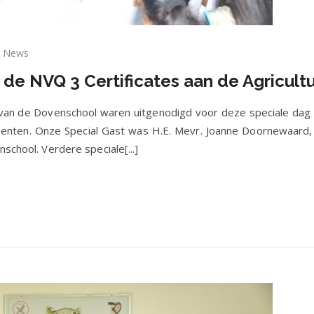
News
 de NVQ 3 Certificates aan de Agricult
erhandiging
n
 van de Dovenschool waren uitgenodigd voor deze speciale dag 
VQ
denten. Onze Special Gast was H.E. Mevr. Joanne Doornewaard,
school. Verdere speciale[...]
tificates
n
iculture
udenten
-
-
18.