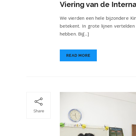
Viering van de Intern
va
de
In
We vierden een hele bijzondere Ki
Da
betekent. In grote lijnen vertelden
va
hebben. Bij[...]
he
ki
op
1-
READ MORE
10
20
Share