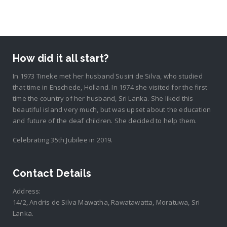
How did it all start?
In 1973 Tineke met her husband Susiri de Silva, who studied
that time in Enschede, Holland. In 1974 she visited for the first
time the country of her husband, Sri Lanka. She liked this
beautiful island very much, but was upset about the education
and future of the deaf children. She decided to help them.
Celebrating 35th Jubilee in 2019.
Contact Details
Address:
14/2, Andris de Silva Mawatha, Rawatawatta, Moratuwa, Sri
Lanka.