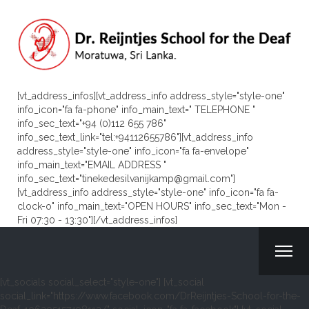
[vt_address_infos][vt_address_info address_style="style-one"
info_icon="fa fa-phone" info_main_text=" TELEPHONE "
info_sec_text="+94 (0)112 655 786"
info_sec_text_link="tel:+94112655786"][vt_address_info
address_style="style-one" info_icon="fa fa-envelope"
info_main_text="EMAIL ADDRESS "
info_sec_text="tinekedesilvanijkamp@gmail.com"]
[vt_address_info address_style="style-one" info_icon="fa fa-
clock-o" info_main_text="OPEN HOURS" info_sec_text="Mon -
Fri 07:30 - 13:30"][/vt_address_infos]
[vt_socials social_select="style-one"] [vt_social
social_link="https://www.facebook.com/DrReijntjes-School-for-the-