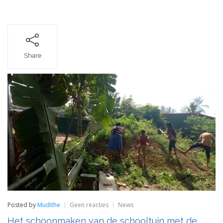
Share
op
Posted by
Mudithe
Geen reacties
News
Het
Het schoonmaken van de schooltuin met de
schoonmaken