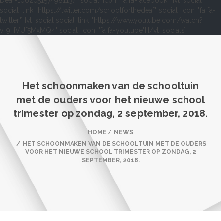
Deaf-106205157498113/" social_icon="fa fa-facebook"] [vt_social
social_link="https://twitter.com/schoolforthedeaf" social_icon="fa fa-
twitter"] [vt_social social_link="https://www.youtube.com/watch?
v=9HVUf5MxMQ4" social_icon="fa fa-youtube"] [/vt_socials]
Het schoonmaken van de schooltuin
met de ouders voor het nieuwe school
trimester op zondag, 2 september, 2018.
HOME
NEWS
HET SCHOONMAKEN VAN DE SCHOOLTUIN MET DE OUDERS
VOOR HET NIEUWE SCHOOL TRIMESTER OP ZONDAG, 2
SEPTEMBER, 2018.