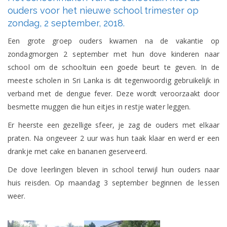
van
ouders voor het nieuwe school trimester op
de
zondag, 2 september, 2018.
schooltuin
met
Een grote groep ouders kwamen na de vakantie op
de
ouders
zondagmorgen 2 september met hun dove kinderen naar
voor
school om de schooltuin een goede beurt te geven. In de
het
nieuwe
meeste scholen in Sri Lanka is dit tegenwoordig gebruikelijk in
school
verband met de dengue fever. Deze wordt veroorzaakt door
trimester
op
besmette muggen die hun eitjes in restje water leggen.
zondag,
2
Er heerste een gezellige sfeer, je zag de ouders met elkaar
september,
2018.
praten. Na ongeveer 2 uur was hun taak klaar en werd er een
drankje met cake en bananen geserveerd.
De dove leerlingen bleven in school terwijl hun ouders naar
huis reisden. Op maandag 3 september beginnen de lessen
weer.