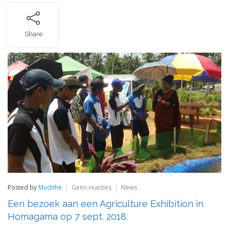
Share
op
Posted by
Mudithe
Geen reacties
News
Een
Een bezoek aan een Agriculture Exhibition in
bezoek
aan
Homagama op 7 sept. 2018.
een