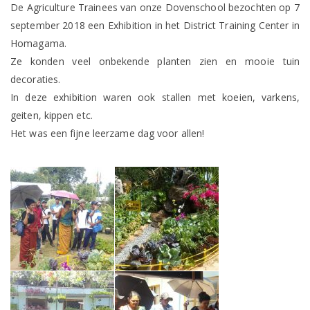
Agriculture
De Agriculture Trainees van onze Dovenschool bezochten op 7
Exhibition
september 2018 een Exhibition in het District Training Center in
in
Homagama
Homagama.
op
Ze konden veel onbekende planten zien en mooie tuin
7
sept.
decoraties.
2018.
In deze exhibition waren ook stallen met koeien, varkens,
geiten, kippen etc.
Het was een fijne leerzame dag voor allen!