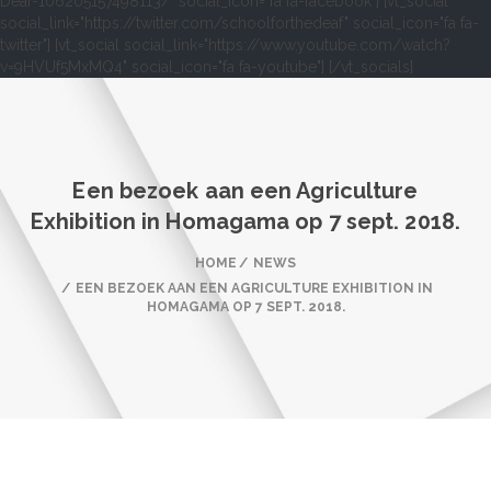
Deaf-106205157498113/" social_icon="fa fa-facebook"] [vt_social
social_link="https://twitter.com/schoolforthedeaf" social_icon="fa fa-
twitter"] [vt_social social_link="https://www.youtube.com/watch?
v=9HVUf5MxMQ4" social_icon="fa fa-youtube"] [/vt_socials]
Een bezoek aan een Agriculture
Exhibition in Homagama op 7 sept. 2018.
HOME
NEWS
EEN BEZOEK AAN EEN AGRICULTURE EXHIBITION IN
HOMAGAMA OP 7 SEPT. 2018.