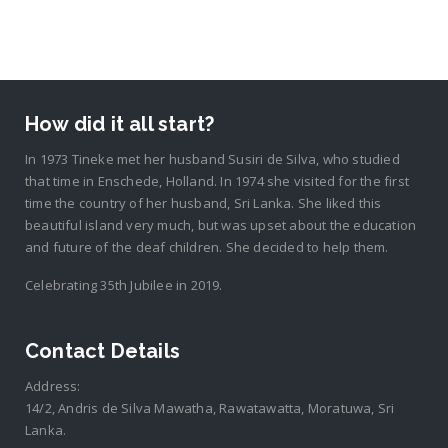
How did it all start?
In 1973 Tineke met her husband Susiri de Silva, who studied
that time in Enschede, Holland. In 1974 she visited for the first
time the country of her husband, Sri Lanka. She liked this
beautiful island very much, but was upset about the education
and future of the deaf children. She decided to help them.
Celebrating 35th Jubilee in 2019.
Contact Details
Address:
14/2, Andris de Silva Mawatha, Rawatawatta, Moratuwa, Sri
Lanka.