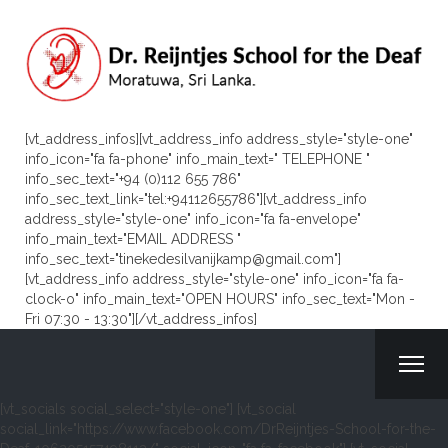
[vt_address_infos][vt_address_info address_style="style-one"
info_icon="fa fa-phone" info_main_text=" TELEPHONE "
info_sec_text="+94 (0)112 655 786"
info_sec_text_link="tel:+94112655786"][vt_address_info
address_style="style-one" info_icon="fa fa-envelope"
info_main_text="EMAIL ADDRESS "
info_sec_text="tinekedesilvanijkamp@gmail.com"]
[vt_address_info address_style="style-one" info_icon="fa fa-
clock-o" info_main_text="OPEN HOURS" info_sec_text="Mon -
Fri 07:30 - 13:30"][/vt_address_infos]
[vt_socials social_select="style-one"] [vt_social
social_link="https://www.facebook.com/DrReijntjes-School-for-the-