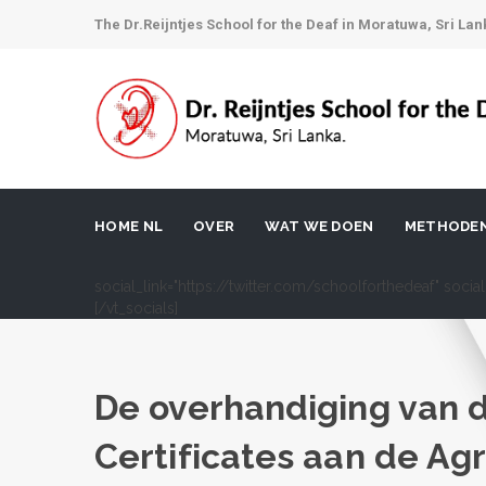
The Dr.Reijntjes School for the Deaf in Moratuwa, Sri Lan
HOME NL
OVER
WAT WE DOEN
METHODE
social_link="https://twitter.com/schoolforthedeaf" soci
[/vt_socials]
De overhandiging van 
Certificates aan de Agr