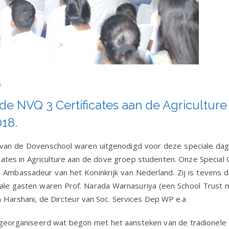
s
diging
e NVQ 3 Certificates aan de Agriculture
18.
tes
n van de Dovenschool waren uitgenodigd voor deze speciale da
cates in Agriculture aan de dove groep studenten. Onze Special
ure
Ambassadeur van het Koninkrijk van Nederland. Zij is tevens 
en
ale gasten waren Prof. Narada Warnasuriya (een School Trust
 Harshani, de Dircteur van Soc. Services Dep WP e.a
eorganiseerd wat begon met het aansteken van de tradionele 