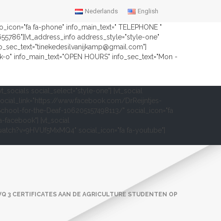
Nederlands
English
nfo_icon="fa fa-phone" info_main_text=" TELEPHONE "
2655786"][vt_address_info address_style="style-one"
fo_sec_text="tinekedesilvanijkamp@gmail.com"]
ock-o" info_main_text="OPEN HOURS" info_sec_text="Mon -
vt_socials social_select="style-one"] [vt_social
ocial_link="https://www.facebook.com/DrReijntjes-
chool-for-the-Deaf-106205157498113/" social_icon="fa
a-facebook"] [vt_social
om/watch?v=9HVUf5MxMQ4" social_icon="fa fa-youtube"]
VQ 3 CERTIFICATES AAN DE AGRICULTURE STUDENTEN OP