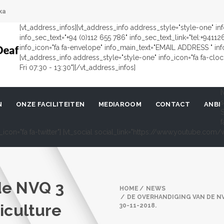
ka
[vt_address_infos][vt_address_info address_style="style-one" i
info_sec_text="+94 (0)112 655 786" info_sec_text_link="tel:+9411
info_icon="fa fa-envelope" info_main_text="EMAIL ADDRESS " in
[vt_address_info address_style="style-one" info_icon="fa fa-cl
Fri 07:30 - 13:30"][/vt_address_infos]
[
s
N
ONZE FACILITEITEN
MEDIAROOM
CONTACT
ANBI
S
f
al_icon="fa fa-twitter"] [vt_social social_link="https://www.youtube.c
de NVQ 3
HOME
NEWS
DE OVERHANDIGING VAN DE N
iculture
30-11-2018.