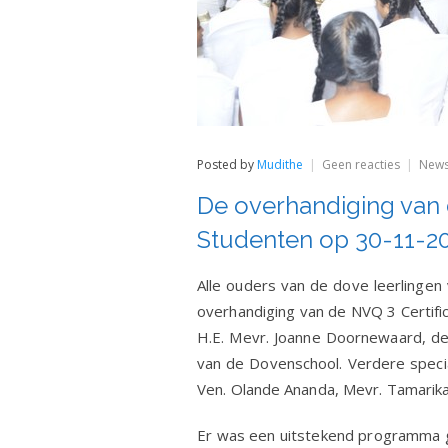
op
Posted by
Mudithe
Geen reacties
New
De
overhan
De overhandiging van d
van
de
Studenten op 30-11-20
NVQ
3
Certifica
Alle ouders van de dove leerlinge
aan
overhandiging van de NVQ 3 Certifi
de
Agricult
H.E. Mevr. Joanne Doornewaard, de 
Student
van de Dovenschool. Verdere speci
op
30-
Ven. Olande Ananda, Mevr. Tamarika
11-
2018.
Er was een uitstekend programma g