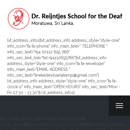
[vt_address_infos][vt_address_info address_style="style-one"
info_icon="fa fa-phone" info_main_text=" TELEPHONE "
info_sec_text="+94 (0)112 655 786"
info_sec_text_link="tel:+94112655786"][vt_address_info
address_style="style-one" info_icon="fa fa-envelope"
info_main_text="EMAIL ADDRESS "
info_sec_text="tinekedesilvanijkamp@gmail.com"]
[vt_address_info address_style="style-one" info_icon="fa fa-
clock-o" info_main_text="OPEN HOURS" info_sec_text="Mon -
Fri 07:30 - 13:30"][/vt_address_infos]
[vt_socials social_select="style-one"] [vt_social
social_link="https://www.facebook.com/DrReijntjes-School-for-the-