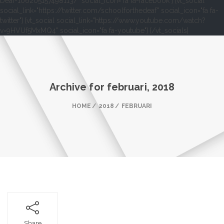
Deaf-106205157498113/" social_icon="fa fa-facebook"] [vt_social
social_link="https://twitter.com/schoolforthedeaf" social_icon="fa fa-
twitter"] [vt_social social_link="https://www.youtube.com/watch?
v=9HVUf5MxMQ4" social_icon="fa fa-youtube"] [/vt_socials]
Archive for
februari, 2018
HOME
2018
FEBRUARI
Share