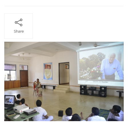
in
Sri
Lanka,
Mevrouw
Barbel
Kattenbelt
Share