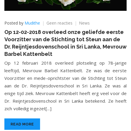
op
Posted by
Mudithe
Geen reacties
News
Op
Op 12-02-2018 overleed onze geliefde eerste
12-
Voorzitter van de Stichting tot Steun aan de
02-
2018
Dr. Reijntjesdovenschool in Sri Lanka, Mevrouw
overleed
Barbel Kattenbelt
onze
Op 12 februari 2018 overleed plotseling op 78-jarige
geliefde
eerste
leeftijd, Mevrouw Barbel Kattenbelt. Ze was de eerste
Voorzitter
Voorzitter en mede-oprichtster van de Stichting tot Steun
van
aan de Dr. Reijntjesdovenschool in Sri Lanka. Ze was al
de
Stichting
enige tijd ziek. Mevrouw Kattenbelt heeft erg veel voor de
tot
Dr. Reijntjesdovenschool in Sri Lanka betekend. Ze heeft
Steun
zich volledig ingezet[...]
aan
de
Dr.
READ MORE
Reijntjesdovenschool