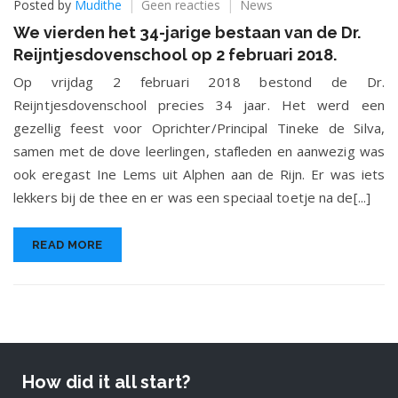
op
Posted by
Mudithe
Geen reacties
News
We
We vierden het 34-jarige bestaan van de Dr.
vierden
Reijntjesdovenschool op 2 februari 2018.
het
34-
Op vrijdag 2 februari 2018 bestond de Dr.
jarige
Reijntjesdovenschool precies 34 jaar. Het werd een
bestaan
gezellig feest voor Oprichter/Principal Tineke de Silva,
van
de
samen met de dove leerlingen, stafleden en aanwezig was
Dr.
ook eregast Ine Lems uit Alphen aan de Rijn. Er was iets
Reijntjesdovenschool
lekkers bij de thee en er was een speciaal toetje na de[...]
op
2
februari
READ MORE
2018.
How did it all start?