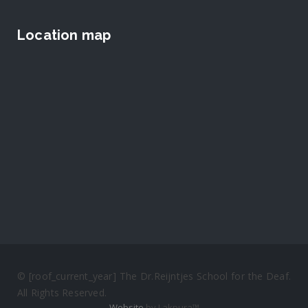
Location map
© [roof_current_year] The Dr.Reijntjes School for the Deaf.
All Rights Reserved.
Website
by Lakpura™