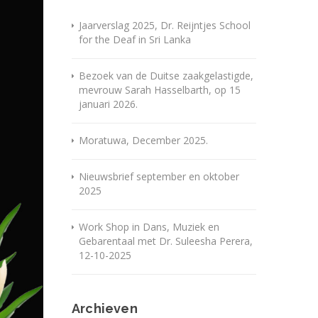
Jaarverslag 2025, Dr. Reijntjes School
for the Deaf in Sri Lanka
Bezoek van de Duitse zaakgelastigde,
mevrouw Sarah Hasselbarth, op 15
januari 2026.
Moratuwa, December 2025.
Nieuwsbrief september en oktober
2025
Work Shop in Dans, Muziek en
Gebarentaal met Dr. Suleesha Perera,
12-10-2025
Archieven