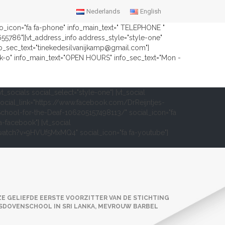
Nederlands
English
nfo_icon="fa fa-phone" info_main_text=" TELEPHONE "
2655786"][vt_address_info address_style="style-one"
fo_sec_text="tinekedesilvanijkamp@gmail.com"]
ock-o" info_main_text="OPEN HOURS" info_sec_text="Mon -
vt_socials social_select="style-one"] [vt_social
ocial_link="https://www.facebook.com/DrReijntjes-
chool-for-the-Deaf-106205157498113/" social_icon="fa
a-facebook"] [vt_social
om/watch?v=9HVUf5MxMQ4" social_icon="fa fa-youtube"]
ZE GELIEFDE EERSTE VOORZITTER VAN DE STICHTING
JESDOVENSCHOOL IN SRI LANKA, MEVROUW BARBEL