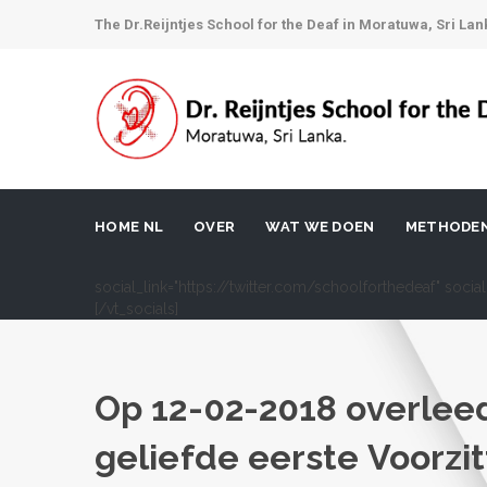
The Dr.Reijntjes School for the Deaf in Moratuwa, Sri Lan
HOME NL
OVER
WAT WE DOEN
METHODE
social_link="https://twitter.com/schoolforthedeaf" soci
[/vt_socials]
Op 12-02-2018 overlee
geliefde eerste Voorzit