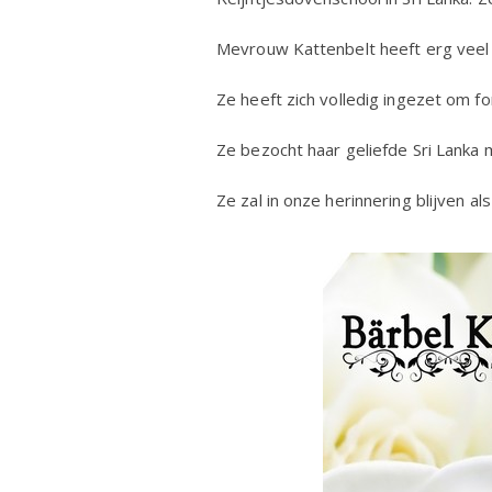
Steun
aan
Mevrouw Kattenbelt heeft erg veel 
de
Dr.
Reijntje
Ze heeft zich volledig ingezet om 
in
Sri
Lanka,
Ze bezocht haar geliefde Sri Lanka
Mevrou
Barbel
Kattenbe
Ze zal in onze herinnering blijven al