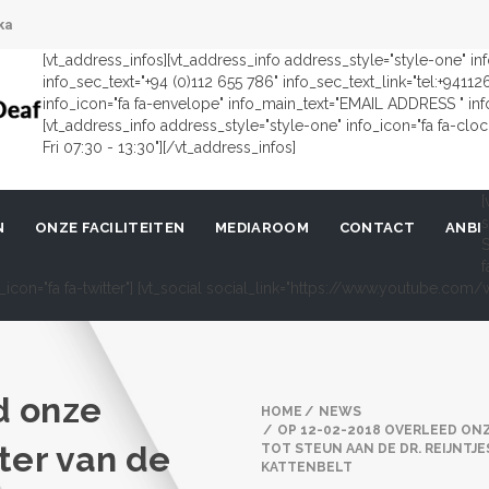
ka
[vt_address_infos][vt_address_info address_style="style-one" i
info_sec_text="+94 (0)112 655 786" info_sec_text_link="tel:+9411
info_icon="fa fa-envelope" info_main_text="EMAIL ADDRESS " in
[vt_address_info address_style="style-one" info_icon="fa fa-cl
Fri 07:30 - 13:30"][/vt_address_infos]
[
s
N
ONZE FACILITEITEN
MEDIAROOM
CONTACT
ANBI
S
f
al_icon="fa fa-twitter"] [vt_social social_link="https://www.youtube.c
d onze
HOME
NEWS
OP 12-02-2018 OVERLEED ON
ter van de
TOT STEUN AAN DE DR. REIJNT
KATTENBELT