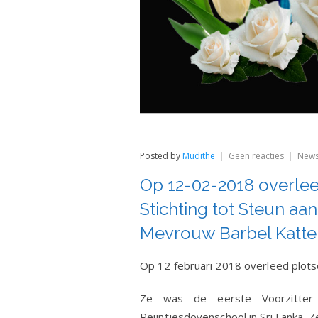
op
Posted by
Mudithe
Geen reacties
New
Op
12-
Op 12-02-2018 overlee
02-
2018
Stichting tot Steun aan
overlee
onze
Mevrouw Barbel Katte
geliefde
eerste
Voorzitt
Op 12 februari 2018 overleed plotse
van
de
Ze was de eerste Voorzitter 
Stichting
tot
Reijntjesdovenschool in Sri Lanka. Ze