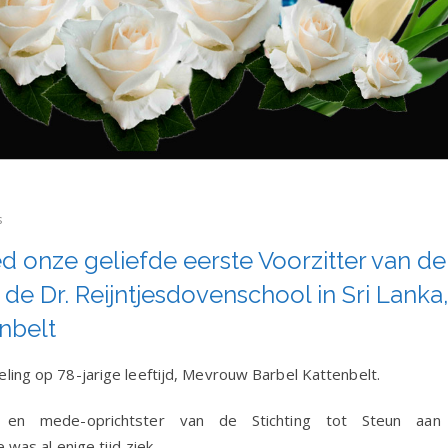
s
d onze geliefde eerste Voorzitter van de
 de Dr. Reijntjesdovenschool in Sri Lanka
d
nbelt
er
ling op 78-jarige leeftijd, Mevrouw Barbel Kattenbelt.
en mede-oprichtster van de Stichting tot Steun aan
 was al enige tijd ziek.