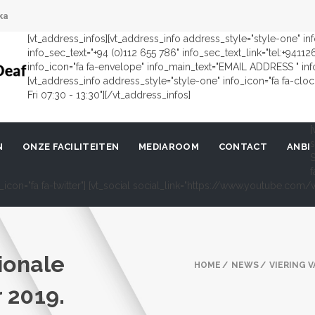
ka
[vt_address_infos][vt_address_info address_style="style-one" i
info_sec_text="+94 (0)112 655 786" info_sec_text_link="tel:+9411
info_icon="fa fa-envelope" info_main_text="EMAIL ADDRESS " in
[vt_address_info address_style="style-one" info_icon="fa fa-cl
Fri 07:30 - 13:30"][/vt_address_infos]
[
s
N
ONZE FACILITEITEN
MEDIAROOM
CONTACT
ANBI
S
f
al_icon="fa fa-twitter"] [vt_social social_link="https://www.youtube.c
ionale
HOME
NEWS
VIERING 
 2019.