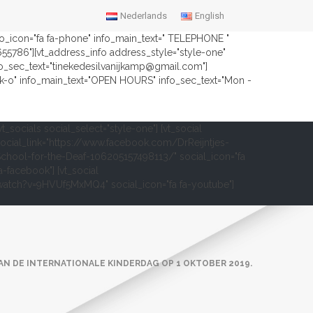
Nederlands
English
nfo_icon="fa fa-phone" info_main_text=" TELEPHONE "
2655786"][vt_address_info address_style="style-one"
fo_sec_text="tinekedesilvanijkamp@gmail.com"]
ock-o" info_main_text="OPEN HOURS" info_sec_text="Mon -
vt_socials social_select="style-one"] [vt_social
ocial_link="https://www.facebook.com/DrReijntjes-
chool-for-the-Deaf-106205157498113/" social_icon="fa
a-facebook"] [vt_social
om/watch?v=9HVUf5MxMQ4" social_icon="fa fa-youtube"]
VAN DE INTERNATIONALE KINDERDAG OP 1 OKTOBER 2019.