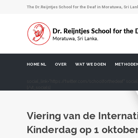
The Dr.Reijntjes School for the Deaf in Moratuwa, Sri Lan
HOME NL
OVER
WAT WE DOEN
METHODE
social_link="https://twitter.com/schoolforthedeaf" soci
[/vt_socials]
Viering van de Internat
Kinderdag op 1 oktober