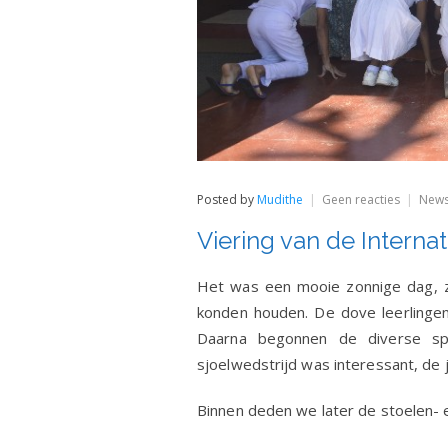
op
Posted by
Mudithe
Geen reacties
New
Viering
van
Viering van de Interna
de
Internat
Kinderd
Het was een mooie zonnige dag, zod
op
konden houden. De dove leerlingen 
1
oktober
Daarna begonnen de diverse sp
2019.
sjoelwedstrijd was interessant, de 
Binnen deden we later de stoelen- 