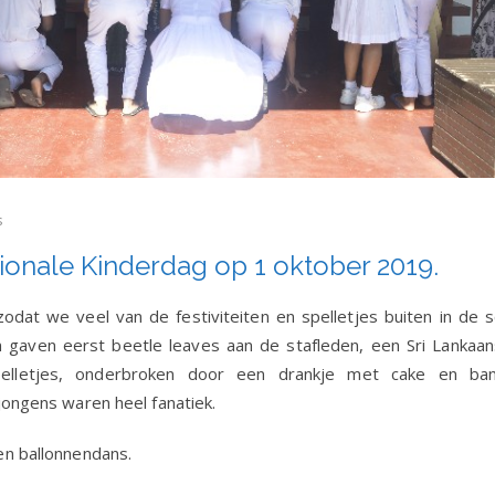
s
tionale Kinderdag op 1 oktober 2019.
ionale
ag
at we veel van de festiviteiten en spelletjes buiten in de s
gaven eerst beetle leaves aan de stafleden, een Sri Lankaans
elletjes, onderbroken door een drankje met cake en ba
jongens waren heel fanatiek.
en ballonnendans.