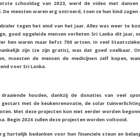
aatste schooldag van 2023, werd de video met dansen 
. De meesten waren erg ontroerd, toen ze hun kind zagen
abieler tegen het eind van het jaar. Alles was weer te ko
ge, goed opgeleide mensen verlieten Sri Lanka dit jaar, o
r hen waren maar liefst 700 artsen. In veel Staatszieke
kelijk zijn (ze zijn gratis), was dat goed voelbaar. 
den, moesten de mensen de medicijnen zelf kopen, wa
end voor Sri Lanka.
draaiende houden, dankzij de donaties van veel spon
gestart met de keukenrenovatie, de solar tuinverlichtin
oten. Met deze projecten kon niet eerder worden begon
ka. Begin 2024 zullen deze projecten worden voltooid.
erg hartelijk bedanken voor hun financiele steun en belang