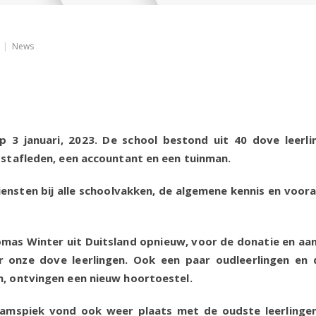
op
News
Jaarverslag
2023.
 3 januari, 2023. De school bestond uit 40 dove leerli
 stafleden, een accountant en een tuinman.
nsten bij alle schoolvakken, de algemene kennis en vooral
mas Winter uit Duitsland opnieuw, voor de donatie en aa
r onze dove leerlingen. Ook een paar oudleerlingen en
n, ontvingen een nieuw hoortoestel.
damspiek vond ook weer plaats met de oudste leerlingen