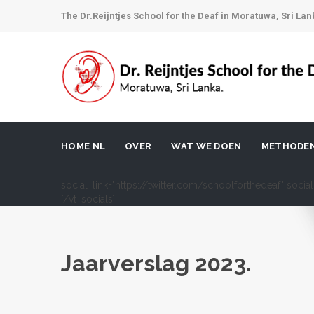
The Dr.Reijntjes School for the Deaf in Moratuwa, Sri Lan
HOME NL
OVER
WAT WE DOEN
METHODE
social_link="https://twitter.com/schoolforthedeaf" soci
[/vt_socials]
Jaarverslag 2023.