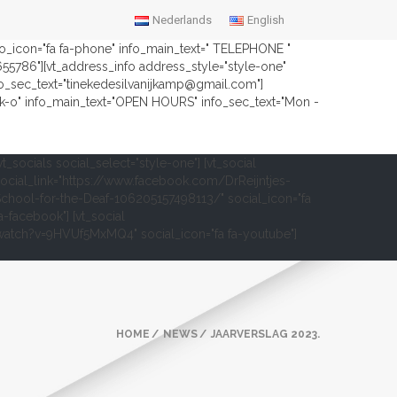
Nederlands
English
nfo_icon="fa fa-phone" info_main_text=" TELEPHONE "
2655786"][vt_address_info address_style="style-one"
fo_sec_text="tinekedesilvanijkamp@gmail.com"]
ock-o" info_main_text="OPEN HOURS" info_sec_text="Mon -
vt_socials social_select="style-one"] [vt_social
ocial_link="https://www.facebook.com/DrReijntjes-
chool-for-the-Deaf-106205157498113/" social_icon="fa
a-facebook"] [vt_social
om/watch?v=9HVUf5MxMQ4" social_icon="fa fa-youtube"]
HOME
NEWS
JAARVERSLAG 2023.