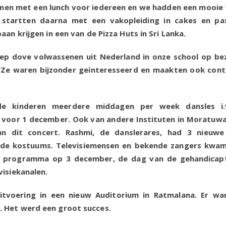
men met een lunch voor iedereen en we hadden een mooie 
n startten daarna met een vakopleiding in cakes en pa
an krijgen in een van de Pizza Huts in Sri Lanka.
p dove volwassenen uit Nederland in onze school op be
 Ze waren bijzonder geinteresseerd en maakten ook con
e kinderen meerdere middagen per week dansles i.
d voor 1 december. Ook van andere Instituten in Moratuw
an dit concert. Rashmi, de danslerares, had 3 nieuwe
k de kostuums. Televisiemensen en bekende zangers kwa
t programma op 3 december, de dag van de gehandicap
visiekanalen.
voering in een nieuw Auditorium in Ratmalana. Er wa
 Het werd een groot succes.