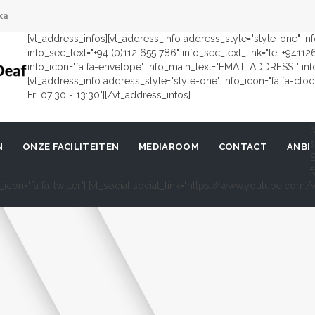
ka
[vt_address_infos][vt_address_info address_style="style-one" i
info_sec_text="+94 (0)112 655 786" info_sec_text_link="tel:+9411
info_icon="fa fa-envelope" info_main_text="EMAIL ADDRESS " in
[vt_address_info address_style="style-one" info_icon="fa fa-cl
Fri 07:30 - 13:30"][/vt_address_infos]
[
s
N
ONZE FACILITEITEN
MEDIAROOM
CONTACT
ANBI
S
f
al_icon="fa fa-twitter"] [vt_social social_link="https://www.youtube.c