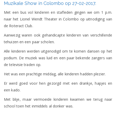
Muzikale Show in Colombo op 27-02-2017.
Show
in
Met een bus vol kinderen en stafleden gingen we om 1 p.m.
Colombo
op
naar het Lionel Wendt Theater in Colombo op uitnodiging van
27-
de Roteract Club.
02-
2017.
Aanwezig waren ook gehandicapte kinderen van verschillende
tehuizen en een paar scholen.
Alle kinderen werden uitgenodigd om te komen dansen op het
podium. De muziek was luid en een paar bekende zangers van
de televisie traden op.
Het was een prachtige middag, alle kinderen hadden plezier.
Er werd goed voor hen gezorgd met een drankje, hapjes en
een kado.
Met blije, maar vermoeide kinderen kwamen we terug naar
school toen het inmiddels al donker was.