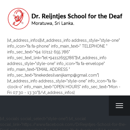
[vt_address_infos][vt_address_info address_style="style-one"
info_icon="fa fa-phone" info_main_text=" TELEPHONE "
info_sec_text="+94 (0)112 655 786"
info_sec_text_link="tel:+94112655786"][vt_address_info
address_style="style-one" info_icon="fa fa-envelope"
info_main_text="EMAIL ADDRESS "
info_sec_text="tinekedesilvanijkamp@gmail.com"]
[vt_address_info address_style="style-one" info_icon="fa fa-
clock-o" info_main_text="OPEN HOURS" info_sec_text="Mon -
Fri 07:30 - 13:30"][/vt_address_infos]
[vt_socials social_select="style-one"] [vt_social
social_link="https://www.facebook.com/DrReijntjes-School-for-the-