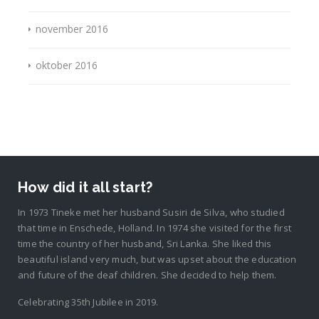
november 2016
oktober 2016
How did it all start?
In 1973 Tineke met her husband Susiri de Silva, who studied
that time in Enschede, Holland. In 1974 she visited for the first
time the country of her husband, Sri Lanka. She liked this
beautiful island very much, but was upset about the education
and future of the deaf children. She decided to help them.
Celebrating 35th Jubilee in 2019.