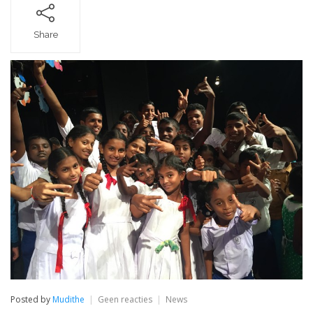
Share
op
Posted by
Mudithe
Geen reacties
News
Muzikale