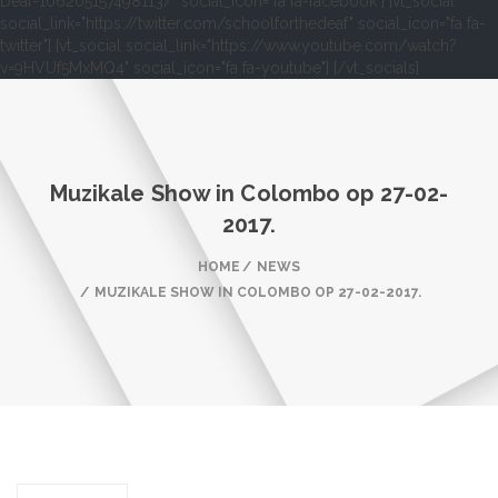
Deaf-106205157498113/" social_icon="fa fa-facebook"] [vt_social
social_link="https://twitter.com/schoolforthedeaf" social_icon="fa fa-
twitter"] [vt_social social_link="https://www.youtube.com/watch?
v=9HVUf5MxMQ4" social_icon="fa fa-youtube"] [/vt_socials]
Muzikale Show in Colombo op 27-02-
2017.
HOME
NEWS
MUZIKALE SHOW IN COLOMBO OP 27-02-2017.