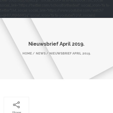
Deaf-106205157498113/" social_icon="fa fa-facebook"] [vt_social
social_link="https://twitter.com/schoolforthedeaf" social_icon="fa fa-
twitter"] [vt_social social_link="https://www.youtube.com/watch?
v=9HVUf5MxMQ4" social_icon="fa fa-youtube"] [/vt_socials]
Nieuwsbrief April 2019.
HOME
NEWS
NIEUWSBRIEF APRIL 2019.
Share