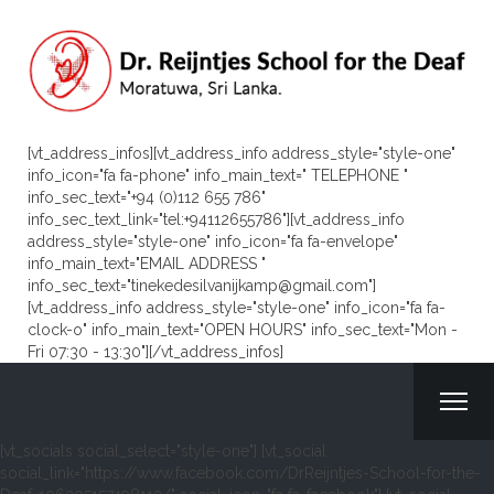
[vt_address_infos][vt_address_info address_style="style-one"
info_icon="fa fa-phone" info_main_text=" TELEPHONE "
info_sec_text="+94 (0)112 655 786"
info_sec_text_link="tel:+94112655786"][vt_address_info
address_style="style-one" info_icon="fa fa-envelope"
info_main_text="EMAIL ADDRESS "
info_sec_text="tinekedesilvanijkamp@gmail.com"]
[vt_address_info address_style="style-one" info_icon="fa fa-
clock-o" info_main_text="OPEN HOURS" info_sec_text="Mon -
Fri 07:30 - 13:30"][/vt_address_infos]
[vt_socials social_select="style-one"] [vt_social
social_link="https://www.facebook.com/DrReijntjes-School-for-the-