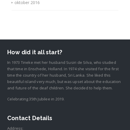
oktober 2016
How did it all start?
In 1973 Tineke met her husband Susiri de Silva, who studied
that time in Enschede, Holland. In 1974 she visited for the first
time the country of her husband, Sri Lanka. She liked this
beautiful island very much, but was upset about the education
and future of the deaf children. She decided to help them.
Celebrating 35th Jubilee in 2019.
Contact Details
Address: