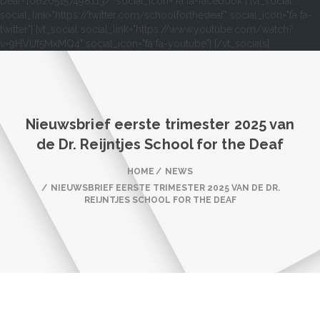
Deaf-106205157498113/" social_icon="fa fa-facebook"] [vt_social
social_link="https://twitter.com/schoolforthedeaf" social_icon="fa fa-
twitter"] [vt_social social_link="https://www.youtube.com/watch?
v=9HVUf5MxMQ4" social_icon="fa fa-youtube"] [/vt_socials]
Nieuwsbrief eerste trimester 2025 van
de Dr. Reijntjes School for the Deaf
HOME
NEWS
NIEUWSBRIEF EERSTE TRIMESTER 2025 VAN DE DR.
REIJNTJES SCHOOL FOR THE DEAF