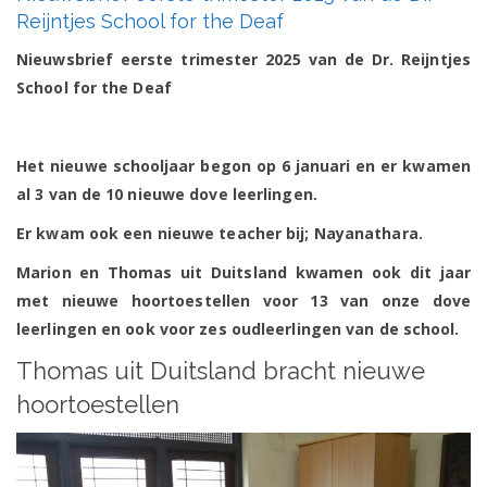
trimester
Reijntjes School for the Deaf
2025
van
Nieuwsbrief eerste trimester 2025 van de Dr. Reijntjes
de
School for the Deaf
Dr.
Reijntjes
School
for
the
Het nieuwe schooljaar begon op 6 januari en er kwamen
Deaf
al 3 van de 10 nieuwe dove leerlingen.
Er kwam ook een nieuwe teacher bij; Nayanathara.
Marion en Thomas uit Duitsland kwamen ook dit jaar
met nieuwe hoortoestellen voor 13 van onze dove
leerlingen en ook voor zes oudleerlingen van de school.
Thomas uit Duitsland bracht nieuwe
hoortoestellen