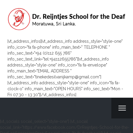
[vt_address_infos][vt_address_info address_style="style-one"
info_icon="fa fa-phone" info_main_text=" TELEPHONE "
info_sec_text="+94 (0)112 655 786"
info_sec_text_link="tel:+94112655786"][vt_address_info
address_style="style-one" info_icon="fa fa-envelope"
info_main_text="EMAIL ADDRESS "
info_sec_text="tinekedesilvanijkamp@gmail.com"]
[vt_address_info address_style="style-one" info_icon="fa fa-
clock-o" info_main_text="OPEN HOURS" info_sec_text="Mon -
Fri 07:30 - 13:30"][/vt_address_infos]
[vt_socials social_select="style-one"] [vt_social
social_link="https://www.facebook.com/DrReijntjes-School-for-the-