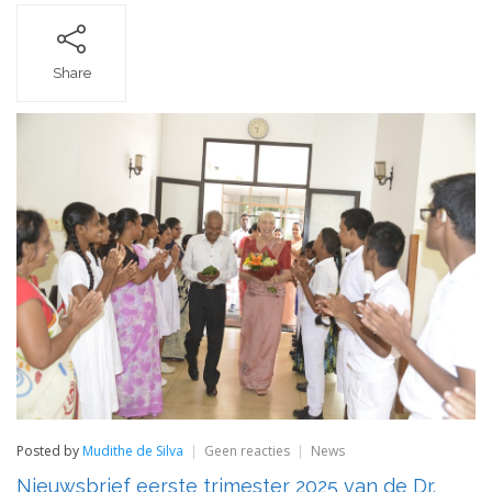
Share
op
Posted by
Mudithe de Silva
Geen reacties
News
Nieuwsbrief
Nieuwsbrief eerste trimester 2025 van de Dr.
eerste