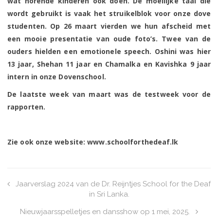
wat horende kinderen ook doen. De moeilijke taal die
wordt gebruikt is vaak het struikelblok voor onze dove
studenten. Op 26 maart vierden we hun afscheid met
een mooie presentatie van oude foto’s. Twee van de
ouders hielden een emotionele speech. Oshini was hier
13 jaar, Shehan 11 jaar en Chamalka en Kavishka 9 jaar
intern in onze Dovenschool.
De laatste week van maart was de testweek voor de
rapporten.
Zie ook onze website: www.schoolforthedeaf.lk
Jaarverslag 2024 van de Dr. Reijntjes School for the Deaf
in Sri Lanka.
Nieuwjaarsspelletjes en dansshow op 1 mei, 2025.