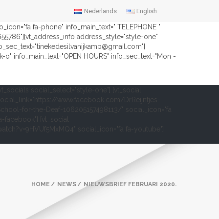
Nederlands
English
nfo_icon="fa fa-phone" info_main_text=" TELEPHONE "
2655786"][vt_address_info address_style="style-one"
fo_sec_text="tinekedesilvanijkamp@gmail.com"]
ock-o" info_main_text="OPEN HOURS" info_sec_text="Mon -
vt_socials social_select="style-one"] [vt_social
ocial_link="https://www.facebook.com/DrReijntjes-
chool-for-the-Deaf-106205157498113/" social_icon="fa
a-facebook"] [vt_social
om/watch?v=9HVUf5MxMQ4" social_icon="fa fa-youtube"]
HOME
NEWS
NIEUWSBRIEF FEBRUARI 2020.