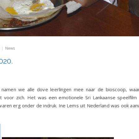
op
News
Nieuwsbrief
februari
020.
2020.
amen we alle dove leerlingen mee naar de bioscoop, waar
kt voor zich. Het was een emotionele Sri Lankaanse speelfil
aren erg onder de indruk. Ine Lems uit Nederland was ook aanw