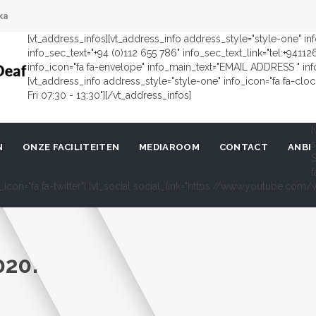
ka
[vt_address_infos][vt_address_info address_style="style-one" i
info_sec_text="+94 (0)112 655 786" info_sec_text_link="tel:+9411
info_icon="fa fa-envelope" info_main_text="EMAIL ADDRESS " in
[vt_address_info address_style="style-one" info_icon="fa fa-cl
Fri 07:30 - 13:30"][/vt_address_infos]
[
s
N
ONZE FACILITEITEN
MEDIAROOM
CONTACT
ANBI
S
f
al_icon="fa fa-twitter"] [vt_social social_link="https://www.youtube.c
020.