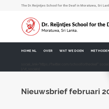
The Dr.Reijntjes School for the Deaf in Moratuwa, Sri Lan
HOME NL
OVER
WAT WE DOEN
METHODE
social_link="https://twitter.com/schoolforthedeaf" soci
[/vt_socials]
Nieuwsbrief februari 2