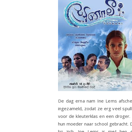
De dag erna nam Ine Lems afscheid
ingezameld, zodat ze erg veel spull
voor de kleuterklas en een droger.
hun moeder naar school gebracht. De
bij zich. Ine Lems is met hen 