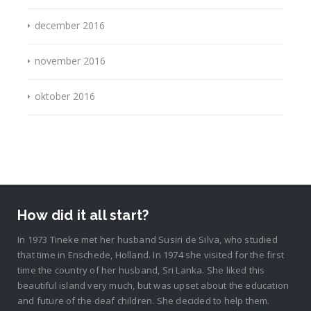
december 2016
november 2016
oktober 2016
How did it all start?
In 1973 Tineke met her husband Susiri de Silva, who studied
that time in Enschede, Holland. In 1974 she visited for the first
time the country of her husband, Sri Lanka. She liked this
beautiful island very much, but was upset about the education
and future of the deaf children. She decided to help them.