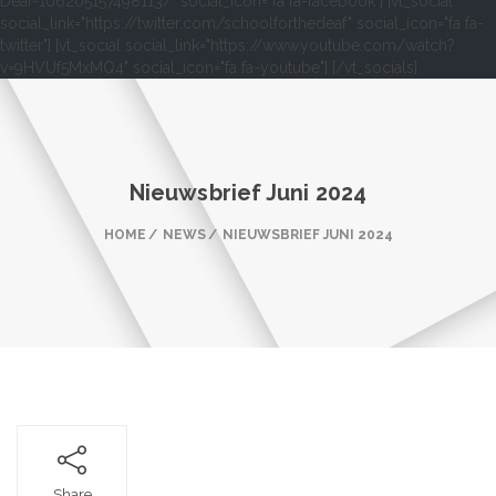
Deaf-106205157498113/" social_icon="fa fa-facebook"] [vt_social
social_link="https://twitter.com/schoolforthedeaf" social_icon="fa fa-
twitter"] [vt_social social_link="https://www.youtube.com/watch?
v=9HVUf5MxMQ4" social_icon="fa fa-youtube"] [/vt_socials]
Nieuwsbrief Juni 2024
HOME
NEWS
NIEUWSBRIEF JUNI 2024
Share