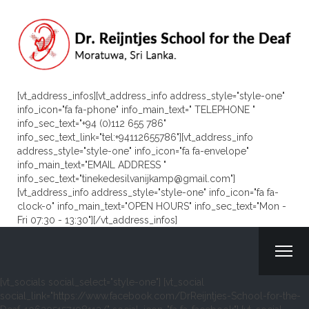
[vt_address_infos][vt_address_info address_style="style-one"
info_icon="fa fa-phone" info_main_text=" TELEPHONE "
info_sec_text="+94 (0)112 655 786"
info_sec_text_link="tel:+94112655786"][vt_address_info
address_style="style-one" info_icon="fa fa-envelope"
info_main_text="EMAIL ADDRESS "
info_sec_text="tinekedesilvanijkamp@gmail.com"]
[vt_address_info address_style="style-one" info_icon="fa fa-
clock-o" info_main_text="OPEN HOURS" info_sec_text="Mon -
Fri 07:30 - 13:30"][/vt_address_infos]
[vt_socials social_select="style-one"] [vt_social
social_link="https://www.facebook.com/DrReijntjes-School-for-the-