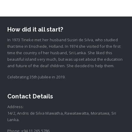
How did it all start?
In 1973 Tineke met her husband Susiri de Silva, who studied
that time in Enschede, Holland. In 1974 she visited for the first
time the country of her husband, Sri Lanka. She liked this
beautiful island very much, but was upset about the education
and future of the deaf children. She decided to help them.
Celebrating 35th Jubilee in 2019.
Contact Details
Address:
14/2, Andris de Silva Mawatha, Rawatawatta, Moratuwa, Sri
Lanka.
Phone:
+94 11 265 5786