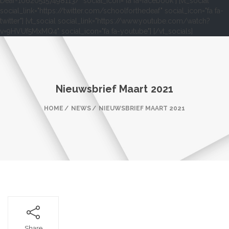
Deaf-106205157498113/" social_icon="fa fa-facebook"] [vt_social
social_link="https://twitter.com/schoolforthedeaf" social_icon="fa fa-
twitter"] [vt_social social_link="https://www.youtube.com/watch?
v=9HVUf5MxMQ4" social_icon="fa fa-youtube"] [/vt_socials]
Nieuwsbrief Maart 2021
HOME
NEWS
NIEUWSBRIEF MAART 2021
Share