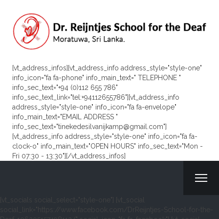
[vt_address_infos][vt_address_info address_style="style-one"
info_icon="fa fa-phone" info_main_text=" TELEPHONE "
info_sec_text="+94 (0)112 655 786"
info_sec_text_link="tel:+94112655786"][vt_address_info
address_style="style-one" info_icon="fa fa-envelope"
info_main_text="EMAIL ADDRESS "
info_sec_text="tinekedesilvanijkamp@gmail.com"]
[vt_address_info address_style="style-one" info_icon="fa fa-
clock-o" info_main_text="OPEN HOURS" info_sec_text="Mon -
Fri 07:30 - 13:30"][/vt_address_infos]
[vt_socials social_select="style-one"] [vt_social
social_link="https://www.facebook.com/DrReijntjes-School-for-the-