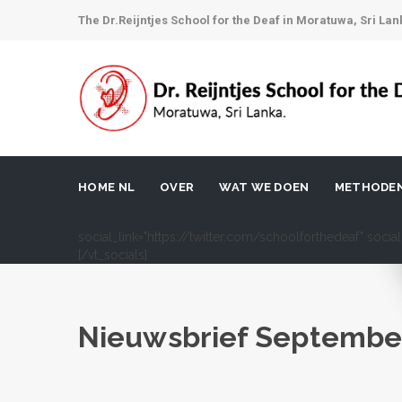
The Dr.Reijntjes School for the Deaf in Moratuwa, Sri Lan
HOME NL
OVER
WAT WE DOEN
METHODE
social_link="https://twitter.com/schoolforthedeaf" soci
[/vt_socials]
Nieuwsbrief September