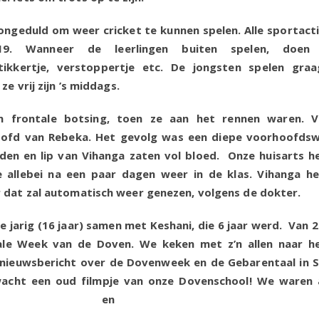
ngeduld om weer cricket te kunnen spelen. Alle sportacti
d-19. Wanneer de leerlingen buiten spelen, doe
tikkertje, verstoppertje etc. De jongsten spelen gra
ze vrij zijn ’s middags.
 frontale botsing, toen ze aan het rennen waren. Vi
ofd van Rebeka. Het gevolg was een diepe voorhoofds
den en lip van Vihanga zaten vol bloed. Onze huisarts h
 allebei na een paar dagen weer in de klas. Vihanga h
r dat zal automatisch weer genezen, volgens de dokter
 jarig (16 jaar) samen met Keshani, die 6 jaar werd. Van 2
le Week van de Doven. We keken met z’n allen naar h
 nieuwsbericht over de Dovenweek en de Gebarentaal in S
acht een oud filmpje van onze Dovenschool! We waren 
asd en bli