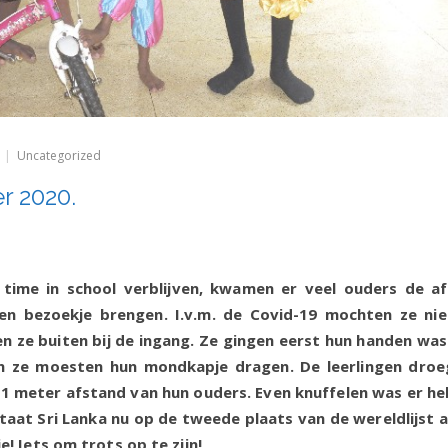
op
Uncategorized
Nieuwsbrief
September
r 2020.
2020.
l time in school verblijven, kwamen er veel ouders de a
n bezoekje brengen. I.v.m. de Covid-19 mochten ze nie
ze buiten bij de ingang. Ze gingen eerst hun handen was
 ze moesten hun mondkapje dragen. De leerlingen dro
1 meter afstand van hun ouders. Even knuffelen was er he
staat Sri Lanka nu op de tweede plaats van de wereldlijst 
mie! Iets om trots op te zijn!