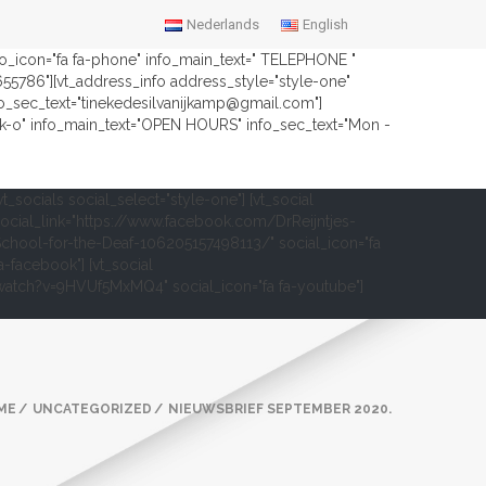
Nederlands
English
nfo_icon="fa fa-phone" info_main_text=" TELEPHONE "
2655786"][vt_address_info address_style="style-one"
fo_sec_text="tinekedesilvanijkamp@gmail.com"]
ock-o" info_main_text="OPEN HOURS" info_sec_text="Mon -
vt_socials social_select="style-one"] [vt_social
ocial_link="https://www.facebook.com/DrReijntjes-
chool-for-the-Deaf-106205157498113/" social_icon="fa
a-facebook"] [vt_social
om/watch?v=9HVUf5MxMQ4" social_icon="fa fa-youtube"]
ME
UNCATEGORIZED
NIEUWSBRIEF SEPTEMBER 2020.