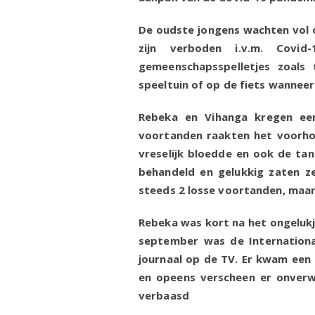
De oudste jongens wachten vol o
zijn verboden i.v.m. Covi
gemeenschapsspelletjes zoals 
speeltuin of op de fiets wanneer 
Rebeka en Vihanga kregen een
voortanden raakten het voorho
vreselijk bloedde en ook de tan
behandeld en gelukkig zaten ze
steeds 2 losse voortanden, maa
Rebeka was kort na het ongelukje
september was de Internationa
journaal op de TV. Er kwam een
en opeens verscheen er onverw
verba