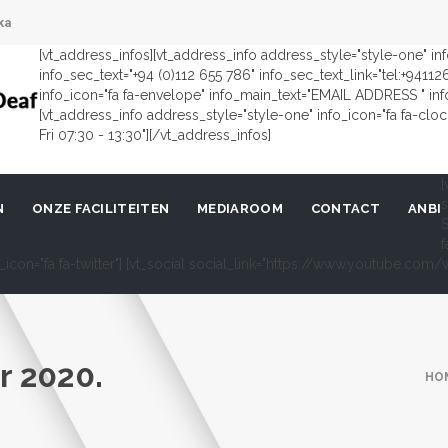
ka
[vt_address_infos][vt_address_info address_style="style-one" i
info_sec_text="+94 (0)112 655 786" info_sec_text_link="tel:+9411
info_icon="fa fa-envelope" info_main_text="EMAIL ADDRESS " in
[vt_address_info address_style="style-one" info_icon="fa fa-cl
Fri 07:30 - 13:30"][/vt_address_infos]
[
s
N
ONZE FACILITEITEN
MEDIAROOM
CONTACT
ANBI
S
f
al_icon="fa fa-twitter"] [vt_social social_link="https://www.youtube.c
 2020.
HO