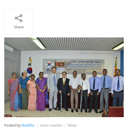
Share
op
Posted by
Mudithe
Geen reacties
News