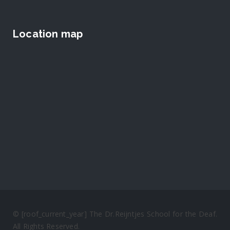
Location map
© [roof_current_year] The Dr.Reijntjes School for the Deaf.
All Rights Reserved.