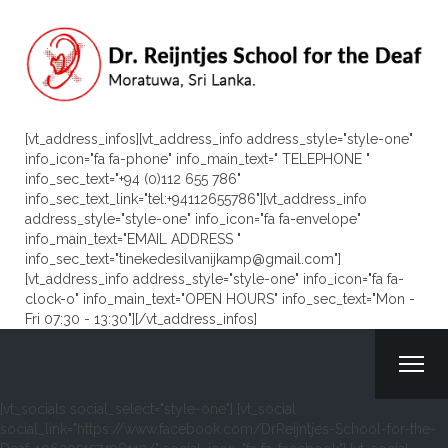
[vt_address_infos][vt_address_info address_style="style-one"
info_icon="fa fa-phone" info_main_text=" TELEPHONE "
info_sec_text="+94 (0)112 655 786"
info_sec_text_link="tel:+94112655786"][vt_address_info
address_style="style-one" info_icon="fa fa-envelope"
info_main_text="EMAIL ADDRESS "
info_sec_text="tinekedesilvanijkamp@gmail.com"]
[vt_address_info address_style="style-one" info_icon="fa fa-
clock-o" info_main_text="OPEN HOURS" info_sec_text="Mon -
Fri 07:30 - 13:30"][/vt_address_infos]
[vt_socials social_select="style-one"] [vt_social
social_link="https://www.facebook.com/DrReijntjes-School-for-the-