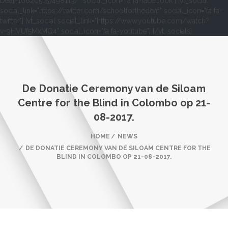
Deaf-106205157498113/" social_icon="fa fa-facebook"] [vt_social
social_link="https://twitter.com/schoolforthedeaf" social_icon="fa fa-
twitter"] [vt_social social_link="https://www.youtube.com/watch?
v=9HVUf5MxMQ4" social_icon="fa fa-youtube"] [/vt_socials]
De Donatie Ceremony van de Siloam
Centre for the Blind in Colombo op 21-
08-2017.
HOME
NEWS
DE DONATIE CEREMONY VAN DE SILOAM CENTRE FOR THE
BLIND IN COLOMBO OP 21-08-2017.