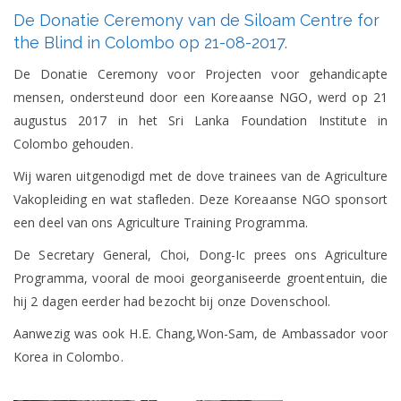
De
De Donatie Ceremony van de Siloam Centre for
Donatie
Ceremony
the Blind in Colombo op 21-08-2017.
van
de
De Donatie Ceremony voor Projecten voor gehandicapte
Siloam
mensen, ondersteund door een Koreaanse NGO, werd op 21
Centre
for
augustus 2017 in het Sri Lanka Foundation Institute in
the
Colombo gehouden.
Blind
in
Colombo
Wij waren uitgenodigd met de dove trainees van de Agriculture
op
Vakopleiding en wat stafleden. Deze Koreaanse NGO sponsort
21-
08-
een deel van ons Agriculture Training Programma.
2017.
De Secretary General, Choi, Dong-Ic prees ons Agriculture
Programma, vooral de mooi georganiseerde groententuin, die
hij 2 dagen eerder had bezocht bij onze Dovenschool.
Aanwezig was ook H.E. Chang,Won-Sam, de Ambassador voor
Korea in Colombo.