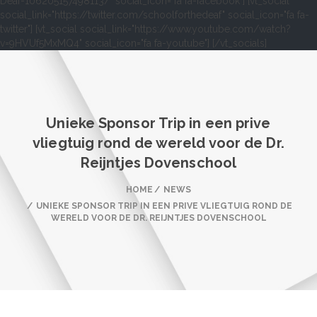
Deaf-106205157498113/" social_icon="fa fa-facebook"] [vt_social
social_link="https://twitter.com/schoolforthedeaf" social_icon="fa fa-
twitter"] [vt_social social_link="https://www.youtube.com/watch?
v=9HVUf5MxMQ4" social_icon="fa fa-youtube"] [/vt_socials]
Unieke Sponsor Trip in een prive
vliegtuig rond de wereld voor de Dr.
Reijntjes Dovenschool
HOME
NEWS
UNIEKE SPONSOR TRIP IN EEN PRIVE VLIEGTUIG ROND DE
WERELD VOOR DE DR. REIJNTJES DOVENSCHOOL