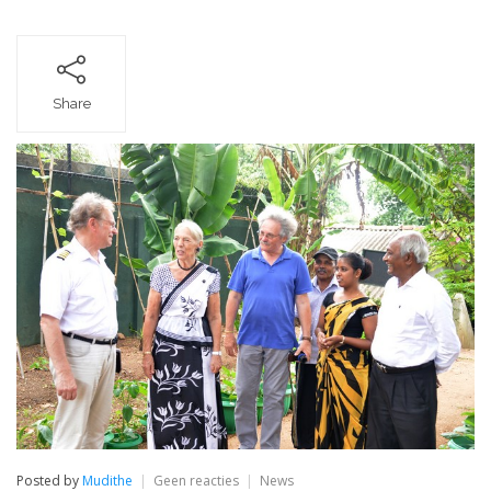
Share
op
Posted by
Mudithe
Geen reacties
News