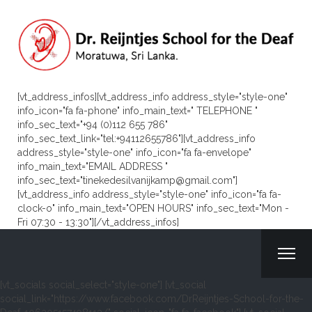
[vt_address_infos][vt_address_info address_style="style-one"
info_icon="fa fa-phone" info_main_text=" TELEPHONE "
info_sec_text="+94 (0)112 655 786"
info_sec_text_link="tel:+94112655786"][vt_address_info
address_style="style-one" info_icon="fa fa-envelope"
info_main_text="EMAIL ADDRESS "
info_sec_text="tinekedesilvanijkamp@gmail.com"]
[vt_address_info address_style="style-one" info_icon="fa fa-
clock-o" info_main_text="OPEN HOURS" info_sec_text="Mon -
Fri 07:30 - 13:30"][/vt_address_infos]
[vt_socials social_select="style-one"] [vt_social
social_link="https://www.facebook.com/DrReijntjes-School-for-the-