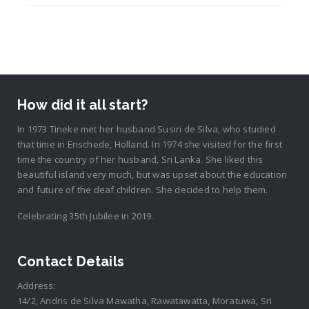
How did it all start?
In 1973 Tineke met her husband Susiri de Silva, who studied
that time in Enschede, Holland. In 1974 she visited for the first
time the country of her husband, Sri Lanka. She liked this
beautiful island very much, but was upset about the education
and future of the deaf children. She decided to help them.
Celebrating 35th Jubilee in 2019.
Contact Details
Address:
14/2, Andris de Silva Mawatha, Rawatawatta, Moratuwa, Sri