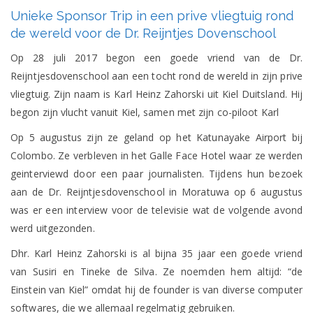
Unieke
Unieke Sponsor Trip in een prive vliegtuig rond
Sponsor
Trip
de wereld voor de Dr. Reijntjes Dovenschool
in
een
Op 28 juli 2017 begon een goede vriend van de Dr.
prive
Reijntjesdovenschool aan een tocht rond de wereld in zijn prive
vliegtuig
rond
vliegtuig. Zijn naam is Karl Heinz Zahorski uit Kiel Duitsland. Hij
de
begon zijn vlucht vanuit Kiel, samen met zijn co-piloot Karl
wereld
voor
de
Op 5 augustus zijn ze geland op het Katunayake Airport bij
Dr.
Colombo. Ze verbleven in het Galle Face Hotel waar ze werden
Reijntjes
Dovenschool
geinterviewd door een paar journalisten. Tijdens hun bezoek
aan de Dr. Reijntjesdovenschool in Moratuwa op 6 augustus
was er een interview voor de televisie wat de volgende avond
werd uitgezonden.
Dhr. Karl Heinz Zahorski is al bijna 35 jaar een goede vriend
van Susiri en Tineke de Silva. Ze noemden hem altijd: “de
Einstein van Kiel” omdat hij de founder is van diverse computer
softwares, die we allemaal regelmatig gebruiken.