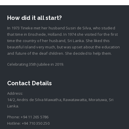
How did it all start?
In 1973 Tineke met her husband Susiri de Silva, who studied
that time in Enschede, Holland. In 1974 she visited for the first
time the country of her husband, Sri Lanka. She liked this
beautiful island very much, but was upset about the education
and future of the deaf children. She decided to help them.
Celebrating 35th Jubilee in 2019.
Contact Details
Address:
14/2, Andris de Silva Mawatha, Rawatawatta, Moratuwa, Sri
Lanka.
Phone:
+94 11 265 5786
Hotline:
+94 710 350 250