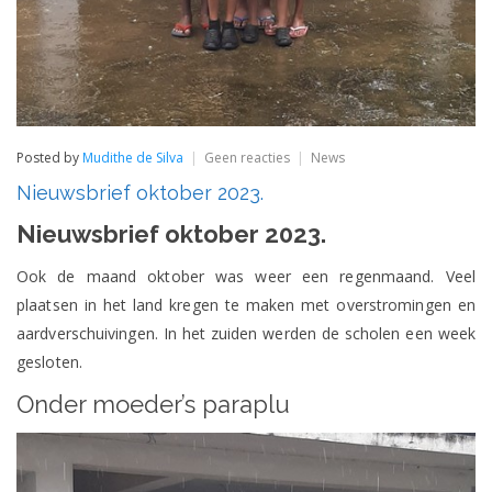
op
Posted by
Mudithe de Silva
Geen reacties
News
Nieuwsbrief
Nieuwsbrief oktober 2023.
oktober
2023.
Nieuwsbrief oktober 2023.
Ook de maand oktober was weer een regenmaand. Veel
plaatsen in het land kregen te maken met overstromingen en
aardverschuivingen. In het zuiden werden de scholen een week
gesloten.
Onder moeder’s paraplu