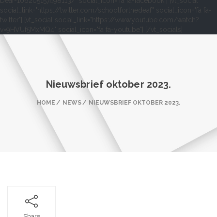
Deaf-106205157498113/" social_icon="fa fa-facebook"] [vt_social
social_link="https://twitter.com/schoolforthedeaf" social_icon="fa fa-
twitter"] [vt_social social_link="https://www.youtube.com/watch?
v=9HVUf5MxMQ4" social_icon="fa fa-youtube"] [/vt_socials]
Nieuwsbrief oktober 2023.
HOME
NEWS
NIEUWSBRIEF OKTOBER 2023.
Share