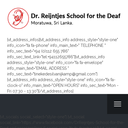
[vt_address_infos][vt_address_info address_style="style-one"
info_icon="fa fa-phone" info_main_text=" TELEPHONE "
info_sec_text="+94 (0)112 655 786"
info_sec_text_link="tel:+94112655786"][vt_address_info
address_style="style-one" info_icon="fa fa-envelope"
info_main_text="EMAIL ADDRESS "
info_sec_text="tinekedesilvanijkamp@gmail.com"]
[vt_address_info address_style="style-one" info_icon="fa fa-
clock-o" info_main_text="OPEN HOURS" info_sec_text="Mon -
Fri 07:30 - 13:30"][/vt_address_infos]
[vt_socials social_select="style-one"] [vt_social
social_link="https://www.facebook.com/DrReijntjes-School-for-the-