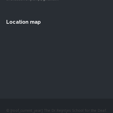
Location map
© [roof_current_year] The Dr.Reijntjes School for the Deaf.