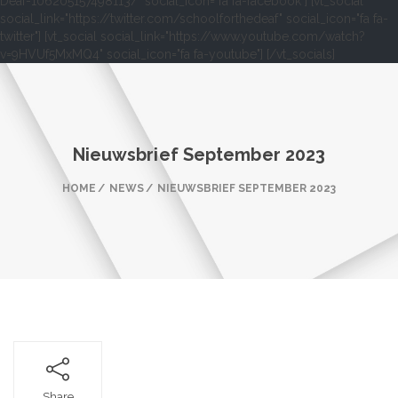
Deaf-106205157498113/" social_icon="fa fa-facebook"] [vt_social
social_link="https://twitter.com/schoolforthedeaf" social_icon="fa fa-
twitter"] [vt_social social_link="https://www.youtube.com/watch?
v=9HVUf5MxMQ4" social_icon="fa fa-youtube"] [/vt_socials]
Nieuwsbrief September 2023
HOME
NEWS
NIEUWSBRIEF SEPTEMBER 2023
Share