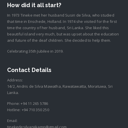
How did it all start?
In 1973 Tineke met her husband Susiri de Silva, who studied
that time in Enschede, Holland. In 1974 she visited for the first
time the country of her husband, Sri Lanka. She liked this
beautiful island very much, but was upset about the education
and future of the deaf children. She decided to help them.
Celebrating 35th Jubilee in 2019.
Contact Details
Address:
14/2, Andris de Silva Mawatha, Rawatawatta, Moratuwa, Sri
Lanka.
Phone:
+94 11 265 5786
Hotline:
+94 710 350 250
Email:
tinekedesilvanijkamp@gmail.com