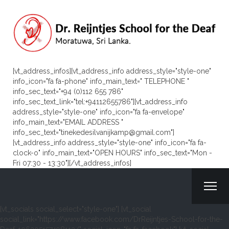
[vt_address_infos][vt_address_info address_style="style-one"
info_icon="fa fa-phone" info_main_text=" TELEPHONE "
info_sec_text="+94 (0)112 655 786"
info_sec_text_link="tel:+94112655786"][vt_address_info
address_style="style-one" info_icon="fa fa-envelope"
info_main_text="EMAIL ADDRESS "
info_sec_text="tinekedesilvanijkamp@gmail.com"]
[vt_address_info address_style="style-one" info_icon="fa fa-
clock-o" info_main_text="OPEN HOURS" info_sec_text="Mon -
Fri 07:30 - 13:30"][/vt_address_infos]
[vt_socials social_select="style-one"] [vt_social
social_link="https://www.facebook.com/DrReijntjes-School-for-the-